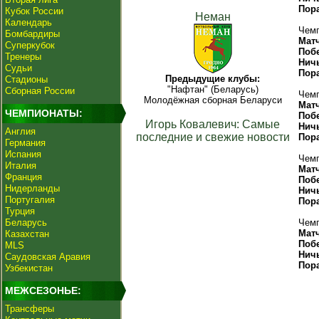
Пор
Кубок России
Неман
Календарь
Чемп
Бомбардиры
Мат
Суперкубок
Поб
Тренеры
Нич
Судьи
Пор
Предыдущие клубы:
Стадионы
"Нафтан" (Беларусь)
Сборная России
Чемп
Молодёжная сборная Беларуси
Мат
ЧЕМПИОНАТЫ:
Поб
Игорь Ковалевич: Самые
Нич
Англия
последние и свежие новости
Пор
Германия
Испания
Чемп
Италия
Мат
Франция
Поб
Нидерланды
Нич
Португалия
Пор
Турция
Беларусь
Чемп
Мат
Казахстан
Поб
MLS
Нич
Саудовская Аравия
Пор
Узбекистан
МЕЖСЕЗОНЬЕ:
Трансферы