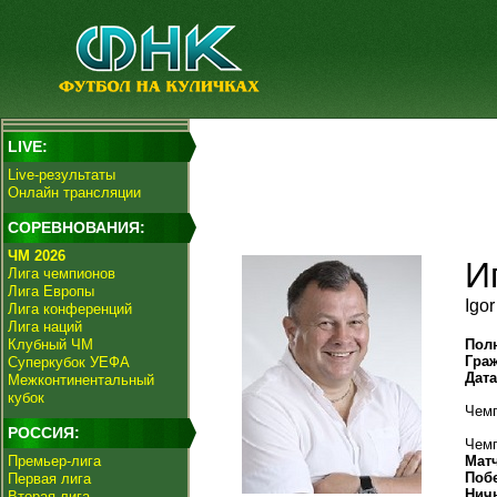
LIVE:
Live-результаты
Онлайн трансляции
СОРЕВНОВАНИЯ:
ЧМ 2026
И
Лига чемпионов
Лига Европы
Igo
Лига конференций
Лига наций
Клубный ЧМ
Пол
Гра
Суперкубок УЕФА
Дат
Межконтинентальный
кубок
Чемп
РОССИЯ:
Чемп
Премьер-лига
Мат
Поб
Первая лига
Нич
Вторая лига