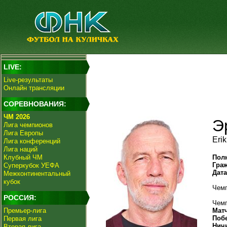
LIVE:
Live-результаты
Онлайн трансляции
СОРЕВНОВАНИЯ:
ЧМ 2026
Э
Лига чемпионов
Лига Европы
Eri
Лига конференций
Лига наций
Клубный ЧМ
Пол
Гра
Суперкубок УЕФА
Дат
Межконтинентальный
кубок
Чемп
РОССИЯ:
Чемп
Премьер-лига
Мат
Поб
Первая лига
Нич
Вторая лига