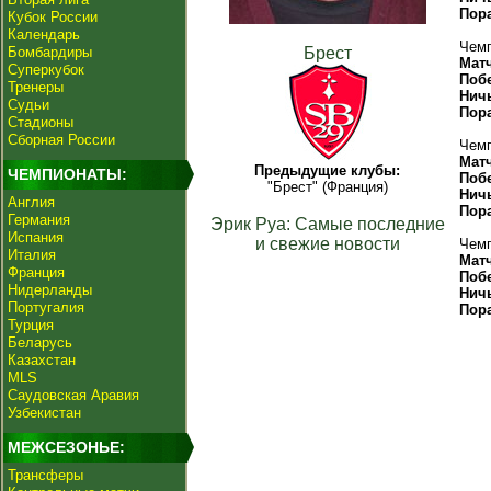
Пор
Кубок России
Календарь
Чемп
Бомбардиры
Брест
Мат
Суперкубок
Поб
Тренеры
Нич
Судьи
Пор
Стадионы
Сборная России
Чемп
Мат
Предыдущие клубы:
ЧЕМПИОНАТЫ:
Поб
"Брест" (Франция)
Нич
Англия
Пор
Германия
Эрик Руа: Самые последние
Испания
и свежие новости
Чемп
Италия
Мат
Франция
Поб
Нидерланды
Нич
Португалия
Пор
Турция
Беларусь
Казахстан
MLS
Саудовская Аравия
Узбекистан
МЕЖСЕЗОНЬЕ:
Трансферы