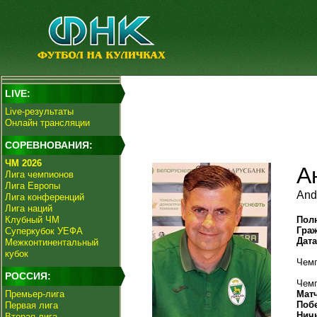
LIVE:
Live-результаты
Онлайн трансляции
СОРЕВНОВАНИЯ:
ЧМ 2026
А
Лига чемпионов
Лига Европы
And
Лига конференций
Лига наций
Клубный ЧМ
Пол
Гра
Суперкубок УЕФА
Дат
Межконтинентальный
кубок
Чемп
РОССИЯ:
Чемп
Премьер-лига
Мат
Поб
Первая лига
Нич
Вторая лига