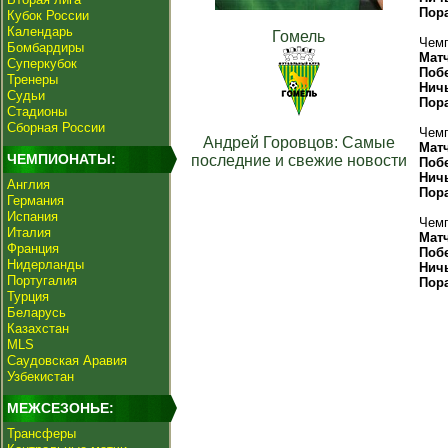
Пор
Кубок России
Календарь
Гомель
Чемп
Бомбардиры
Мат
Суперкубок
Поб
Тренеры
Нич
Судьи
Пор
Стадионы
Сборная России
Чемп
Андрей Горовцов: Самые
Мат
ЧЕМПИОНАТЫ:
последние и свежие новости
Поб
Нич
Англия
Пор
Германия
Испания
Чемп
Италия
Мат
Франция
Поб
Нидерланды
Нич
Португалия
Пор
Турция
Беларусь
Казахстан
MLS
Саудовская Аравия
Узбекистан
МЕЖСЕЗОНЬЕ:
Трансферы