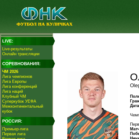
LIVE:
Live-результаты
Онлайн трансляции
СОРЕВНОВАНИЯ:
ЧМ 2026
О
Лига чемпионов
Лига Европы
Ole
Лига конференций
Лига наций
Клубный ЧМ
Пол
Гра
Суперкубок УЕФА
Дат
Межконтинентальный
кубок
Чемп
РОССИЯ:
Перв
Премьер-лига
Мат
Поб
Первая лига
Нич
Вторая лига