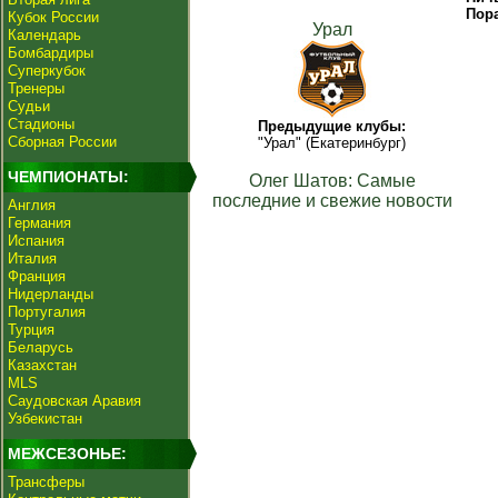
Пор
Кубок России
Урал
Календарь
Бомбардиры
Суперкубок
Тренеры
Судьи
Стадионы
Предыдущие клубы:
Сборная России
"Урал" (Екатеринбург)
ЧЕМПИОНАТЫ:
Олег Шатов: Самые
последние и свежие новости
Англия
Германия
Испания
Италия
Франция
Нидерланды
Португалия
Турция
Беларусь
Казахстан
MLS
Саудовская Аравия
Узбекистан
МЕЖСЕЗОНЬЕ:
Трансферы