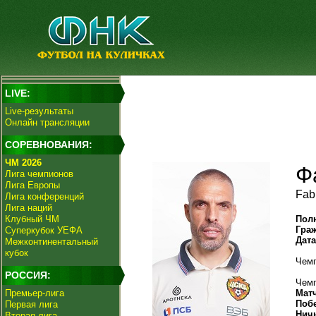
LIVE:
Live-результаты
Онлайн трансляции
СОРЕВНОВАНИЯ:
ЧМ 2026
Ф
Лига чемпионов
Лига Европы
Fab
Лига конференций
Лига наций
Клубный ЧМ
Пол
Гра
Суперкубок УЕФА
Дат
Межконтинентальный
кубок
Чемп
РОССИЯ:
Чемп
Премьер-лига
Мат
Поб
Первая лига
Нич
Вторая лига