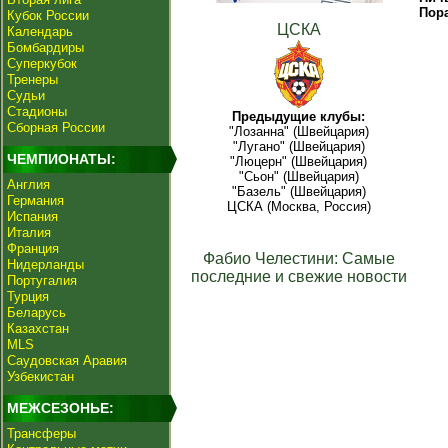
Пор
Кубок России
ЦСКА
Календарь
Бомбардиры
Суперкубок
Тренеры
Судьи
Стадионы
Предыдущие клубы:
Сборная России
"Лозанна" (Швейцария)
"Лугано" (Швейцария)
ЧЕМПИОНАТЫ:
"Люцерн" (Швейцария)
"Сьон" (Швейцария)
Англия
"Базель" (Швейцария)
Германия
ЦСКА (Москва, Россия)
Испания
Италия
Франция
Фабио Челестини: Самые
Нидерланды
последние и свежие новости
Португалия
Турция
Беларусь
Казахстан
MLS
Саудовская Аравия
Узбекистан
МЕЖСЕЗОНЬЕ:
Трансферы