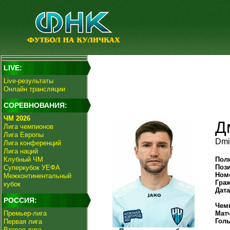
LIVE:
Live-результаты
Онлайн трансляции
СОРЕВНОВАНИЯ:
ЧМ 2026
Д
Лига чемпионов
Лига Европы
Dmit
Лига конференций
Лига наций
Клубный ЧМ
Пол
Поз
Суперкубок УЕФА
Ном
Межконтинентальный
Гра
кубок
Дат
РОССИЯ:
Чем
Премьер-лига
Мат
Гол
Первая лига
Вторая лига