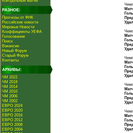
Контрольные матчи
Чемп
Мат
РАЗНОЕ:
Гол
Прогнозы от ФНК
Пре
Российские новости
Уда
Мировые Новости
Чемп
Коэффициенты УЕФА
Мат
Голосование
Гол
Поиск
Пре
Вакансии
Уда
Новый Форум
Старый Форум
Чемп
Контакты
Мат
Гол
АРХИВЫ:
Пре
Уда
ЧМ 2022
ЧМ 2018
Чемп
ЧМ 2014
Мат
ЧМ 2010
Гол
ЧМ 2006
Пре
ЧМ 2002
Уда
ЕВРО 2024
ЕВРО 2020
Чемп
ЕВРО 2016
Мат
ЕВРО 2012
Гол
ЕВРО 2008
Пре
Уда
ЕВРО 2004