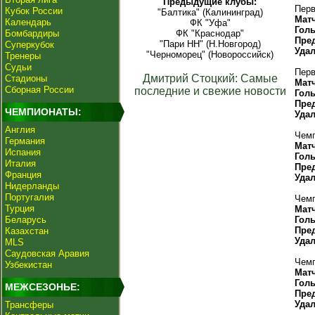
Предыдущие клубы:
Перв
Кубок России
"Балтика" (Калининград)
Мат
Календарь
ФК "Уфа"
Гол
Бомбардиры
ФК "Краснодар"
Пре
"Пари НН" (Н.Новгород)
Суперкубок
Уда
"Черноморец" (Новороссийск)
Тренеры
Судьи
Перв
Дмитрий Стоцкий: Самые
Стадионы
Мат
Сборная России
последние и свежие новости
Гол
Пре
ЧЕМПИОНАТЫ:
Уда
Англия
Чемп
Германия
Мат
Испания
Гол
Италия
Пре
Франция
Уда
Нидерланды
Португалия
Чемп
Турция
Мат
Беларусь
Гол
Пре
Казахстан
Уда
MLS
Саудовская Аравия
Чемп
Узбекистан
Мат
Гол
МЕЖСЕЗОНЬЕ:
Пре
Уда
Трансферы