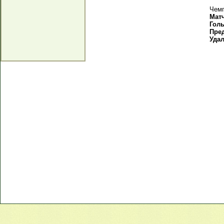
Чемп
Мат
Гол
Пре
Уда