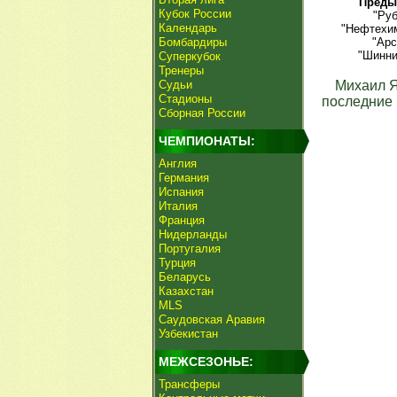
Преды
Кубок России
"Руб
Календарь
"Нефтехим
Бомбардиры
"Арс
"Шинни
Суперкубок
Тренеры
Судьи
Михаил 
Стадионы
последние 
Сборная России
ЧЕМПИОНАТЫ:
Англия
Германия
Испания
Италия
Франция
Нидерланды
Португалия
Турция
Беларусь
Казахстан
MLS
Саудовская Аравия
Узбекистан
МЕЖСЕЗОНЬЕ:
Трансферы