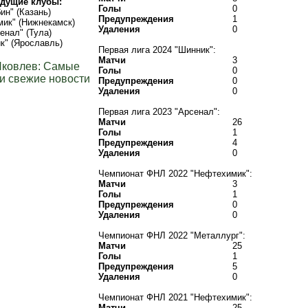
дущие клубы:
Голы
0
ин" (Казань)
Предупреждения
1
ик" (Нижнекамск)
Удаления
0
енал" (Тула)
к" (Ярославль)
Первая лига 2024 "Шинник":
Матчи
3
Яковлев: Самые
Голы
0
и свежие новости
Предупреждения
0
Удаления
0
Первая лига 2023 "Арсенал":
Матчи
26
Голы
1
Предупреждения
4
Удаления
0
Чемпионат ФНЛ 2022 "Нефтехимик":
Матчи
3
Голы
1
Предупреждения
0
Удаления
0
Чемпионат ФНЛ 2022 "Металлург":
Матчи
25
Голы
1
Предупреждения
5
Удаления
0
Чемпионат ФНЛ 2021 "Нефтехимик":
Матчи
25