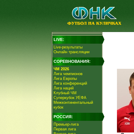
LIVE:
Live-результаты
Онлайн трансляции
СОРЕВНОВАНИЯ:
ЧМ 2026
Лига чемпионов
Лига Европы
Лига конференций
Лига наций
Клубный ЧМ
Суперкубок УЕФА
Межконтинентальный
кубок
РОССИЯ:
Премьер-лига
Первая лига
Вторая лига