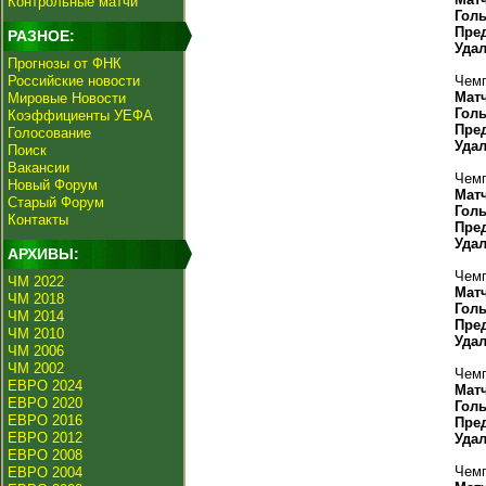
Контрольные матчи
Гол
Пре
РАЗНОЕ:
Уда
Прогнозы от ФНК
Российские новости
Чемп
Мат
Мировые Новости
Гол
Коэффициенты УЕФА
Пре
Голосование
Уда
Поиск
Вакансии
Чемп
Новый Форум
Мат
Старый Форум
Гол
Контакты
Пре
Уда
АРХИВЫ:
Чемп
ЧМ 2022
Мат
ЧМ 2018
Гол
ЧМ 2014
Пре
ЧМ 2010
Уда
ЧМ 2006
ЧМ 2002
Чемп
ЕВРО 2024
Мат
ЕВРО 2020
Гол
ЕВРО 2016
Пре
ЕВРО 2012
Уда
ЕВРО 2008
Чемп
ЕВРО 2004