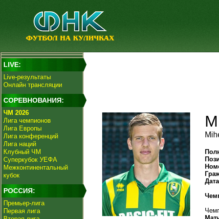
LIVE:
Live-результаты
Онлайн трансляции
СОРЕВНОВАНИЯ:
ЧМ 2026
М
Лига чемпионов
Лига Европы
Mih
Лига конференций
Лига наций
Клубный ЧМ
Пол
Поз
Суперкубок УЕФА
Ном
Межконтинентальный
Гра
кубок
Дат
РОССИЯ:
Чем
Премьер-лига
Чемп
Первая лига
Мат
Вторая лига