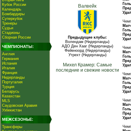
Гол
Кубок России
Валвейк
Пре
Календарь
Уда
Бомбардиры
Суперкубок
Чемп
Тренеры
Мат
Судьи
Гол
Стадионы
Пре
Сборная России
Предыдущие клубы:
Уда
Волендам (Нидерланды)
АДО Ден Хааг (Нидерланды)
ЧЕМПИОНАТЫ:
Чемп
Фейеноорд (Нидерланды)
Мат
Англия
Утрехт (Нидерланды)
Гол
Германия
Пре
Испания
Михел Крамер: Самые
Уда
Италия
последние и свежие новости
Франция
Чемп
Нидерланды
Мат
Португалия
Гол
Турция
Пре
Беларусь
Уда
Казахстан
Чемп
MLS
Мат
Саудовская Аравия
Гол
Узбекистан
Пре
Уда
МЕЖСЕЗОНЬЕ:
Чемп
Трансферы
Мат