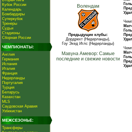
Гол
Кубок России
Волендам
Пре
Календарь
Уда
Бомбардиры
Суперкубок
Чемп
Тренеры
Мат
Судьи
Гол
Стадионы
Предыдущие клубы:
Пре
Сборная России
Дордрехт (Нидерланды),
Уда
Гоу Эхед Иглс (Нидерланды)
ЧЕМПИОНАТЫ:
Чемп
Мат
Мавуна Амевор: Самые
Англия
Гол
последние и свежие новости
Германия
Пре
Испания
Уда
Италия
Франция
Нидерланды
Португалия
Турция
Беларусь
Казахстан
MLS
Саудовская Аравия
Узбекистан
МЕЖСЕЗОНЬЕ:
Трансферы