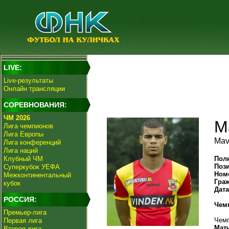
LIVE:
Live-результаты
Онлайн трансляции
СОРЕВНОВАНИЯ:
ЧМ 2026
М
Лига чемпионов
Лига Европы
Mav
Лига конференций
Лига наций
Клубный ЧМ
Пол
Поз
Суперкубок УЕФА
Ном
Межконтинентальный
Гра
кубок
Дат
РОССИЯ:
Чем
Премьер-лига
Чемп
Первая лига
Мат
Вторая лига