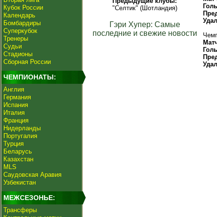
Предыдущие клубы:
Гол
Кубок России
"Селтик" (Шотландия)
Пре
Календарь
Уда
Бомбардиры
Гэри Хупер: Самые
Суперкубок
последние и свежие новости
Чемп
Тренеры
Мат
Судьи
Гол
Стадионы
Пре
Сборная России
Уда
ЧЕМПИОНАТЫ:
Англия
Германия
Испания
Италия
Франция
Нидерланды
Португалия
Турция
Беларусь
Казахстан
MLS
Саудовская Аравия
Узбекистан
МЕЖСЕЗОНЬЕ:
Трансферы