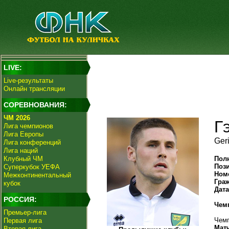
LIVE:
Live-результаты
Онлайн трансляции
СОРЕВНОВАНИЯ:
ЧМ 2026
Г
Лига чемпионов
Лига Европы
Ger
Лига конференций
Лига наций
Клубный ЧМ
Пол
Поз
Суперкубок УЕФА
Ном
Межконтинентальный
Гра
кубок
Дат
РОССИЯ:
Чем
Премьер-лига
Чемп
Первая лига
Мат
Вторая лига