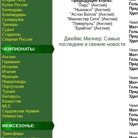
Предыдущие клубы:
Гол
Кубок России
"Лидс" (Англия)
Пре
Календарь
"Ньюкасл" (Англия)
Уда
"Астон Вилла" (Англия)
Бомбардиры
"Манчестер Сити" (Англия)
Суперкубок
Чемп
"Ливерпуль" (Англия)
Тренеры
Мат
"Брайтон" (Англия)
Судьи
Гол
Стадионы
Пре
Джеймс Милнер: Самые
Сборная России
Уда
последние и свежие новости
ЧЕМПИОНАТЫ:
Чемп
Мат
Англия
Гол
Германия
Пре
Испания
Уда
Италия
Франция
Чемп
Нидерланды
Мат
Португалия
Гол
Турция
Пре
Беларусь
Уда
Казахстан
Чемп
MLS
Мат
Саудовская Аравия
Гол
Узбекистан
Пре
Уда
МЕЖСЕЗОНЬЕ:
Чемп
Трансферы
Мат