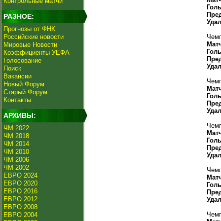
Контрольные матчи
Гол
Пре
РАЗНОЕ:
Уда
Прогнозы от ФНК
Российские новости
Чемп
Мат
Мировые Новости
Гол
Коэффициенты УЕФА
Пре
Голосование
Уда
Поиск
Вакансии
Чемп
Новый Форум
Мат
Старый Форум
Гол
Контакты
Пре
Уда
АРХИВЫ:
Чемп
ЧМ 2022
Мат
ЧМ 2018
Гол
ЧМ 2014
Пре
ЧМ 2010
Уда
ЧМ 2006
ЧМ 2002
Чемп
ЕВРО 2024
Мат
ЕВРО 2020
Гол
ЕВРО 2016
Пре
ЕВРО 2012
Уда
ЕВРО 2008
Чемп
ЕВРО 2004