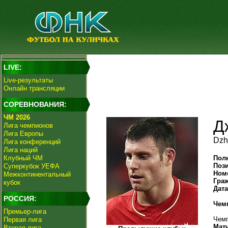
LIVE:
Live-результаты
Онлайн трансляции
СОРЕВНОВАНИЯ:
ЧМ 2026
Д
Лига чемпионов
Лига Европы
Dzh
Лига конференций
Лига наций
Клубный ЧМ
Пол
Поз
Суперкубок УЕФА
Ном
Межконтинентальный
Гра
кубок
Дат
РОССИЯ:
Чем
Премьер-лига
Чемп
Первая лига
Мат
Вторая лига