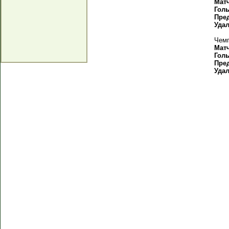
Мат
Гол
Пре
Уда
Чемп
Мат
Гол
Пре
Уда