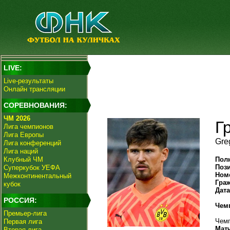
LIVE:
Live-результаты
Онлайн трансляции
СОРЕВНОВАНИЯ:
ЧМ 2026
Г
Лига чемпионов
Лига Европы
Gre
Лига конференций
Лига наций
Клубный ЧМ
Пол
Поз
Суперкубок УЕФА
Ном
Межконтинентальный
Гра
кубок
Дат
РОССИЯ:
Чем
Премьер-лига
Чемп
Первая лига
Мат
Вторая лига