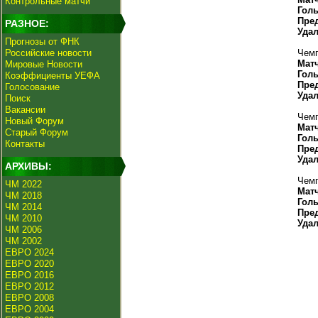
Контрольные матчи
Гол
Пре
РАЗНОЕ:
Уда
Прогнозы от ФНК
Российские новости
Чемп
Мат
Мировые Новости
Гол
Коэффициенты УЕФА
Пре
Голосование
Уда
Поиск
Вакансии
Чемп
Новый Форум
Мат
Старый Форум
Гол
Контакты
Пре
Уда
АРХИВЫ:
Чемп
ЧМ 2022
Мат
ЧМ 2018
Гол
ЧМ 2014
Пре
ЧМ 2010
Уда
ЧМ 2006
ЧМ 2002
ЕВРО 2024
ЕВРО 2020
ЕВРО 2016
ЕВРО 2012
ЕВРО 2008
ЕВРО 2004