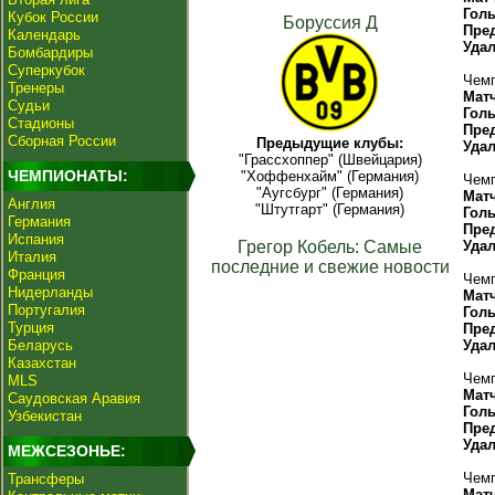
Гол
Кубок России
Боруссия Д
Пре
Календарь
Уда
Бомбардиры
Суперкубок
Чемп
Тренеры
Мат
Судьи
Гол
Стадионы
Пре
Сборная России
Предыдущие клубы:
Уда
"Грассхоппер" (Швейцария)
ЧЕМПИОНАТЫ:
"Хоффенхайм" (Германия)
Чемп
"Аугсбург" (Германия)
Мат
Англия
"Штутгарт" (Германия)
Гол
Германия
Пре
Испания
Грегор Кобель: Самые
Уда
Италия
последние и свежие новости
Франция
Чемп
Нидерланды
Мат
Португалия
Гол
Турция
Пре
Беларусь
Уда
Казахстан
Чемп
MLS
Мат
Саудовская Аравия
Гол
Узбекистан
Пре
Уда
МЕЖСЕЗОНЬЕ:
Чемп
Трансферы
Мат