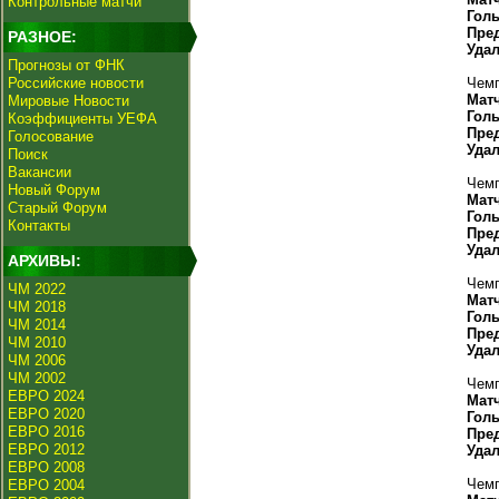
Контрольные матчи
Гол
Пре
РАЗНОЕ:
Уда
Прогнозы от ФНК
Российские новости
Чемп
Мат
Мировые Новости
Гол
Коэффициенты УЕФА
Пре
Голосование
Уда
Поиск
Вакансии
Чемп
Новый Форум
Мат
Старый Форум
Гол
Контакты
Пре
Уда
АРХИВЫ:
Чемп
ЧМ 2022
Мат
ЧМ 2018
Гол
ЧМ 2014
Пре
ЧМ 2010
Уда
ЧМ 2006
ЧМ 2002
Чемп
ЕВРО 2024
Мат
ЕВРО 2020
Гол
ЕВРО 2016
Пре
ЕВРО 2012
Уда
ЕВРО 2008
Чемп
ЕВРО 2004