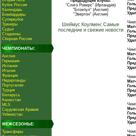
Предыдущие клубы:
Гол
Кубок России
"Слиго Роверс" (Ирландия)
Пре
Календарь
"Блэкпул" (Англия)
Уда
"Эвертон" (Англия)
Бомбардиры
Суперкубок
Чемп
Тренеры
Шеймус Коулмен: Самые
Мат
Судьи
последние и свежие новости
Гол
Стадионы
Пре
Сборная России
Уда
ЧЕМПИОНАТЫ:
Чемп
Мат
Англия
Гол
Германия
Пре
Испания
Уда
Италия
Франция
Чемп
Нидерланды
Мат
Португалия
Гол
Турция
Пре
Беларусь
Уда
Казахстан
Чемп
MLS
Мат
Саудовская Аравия
Гол
Узбекистан
Пре
Уда
МЕЖСЕЗОНЬЕ:
Чемп
Трансферы
Мат