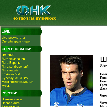
LIVE:
Live-результаты
Онлайн трансляции
СОРЕВНОВАНИЯ:
ЧМ 2026
Ш
Лига чемпионов
Лига Европы
She
Лига конференций
Лига наций
Клубный ЧМ
Пол
Поз
Суперкубок УЕФА
Ном
Межконтинентальный
Гра
кубок
Дат
РОССИЯ:
Чем
Премьер-лига
Чемп
Первая лига
Мат
Вторая лига