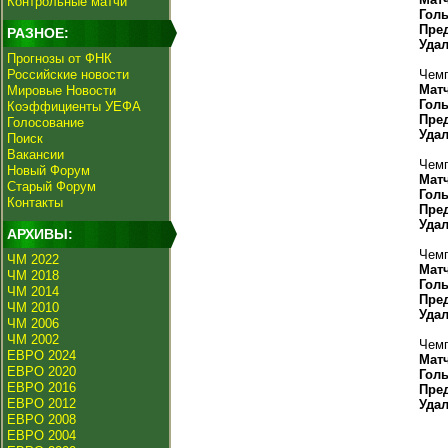
Контрольные матчи
Гол
Пре
РАЗНОЕ:
Уда
Прогнозы от ФНК
Российские новости
Чемп
Мат
Мировые Новости
Гол
Коэффициенты УЕФА
Пре
Голосование
Уда
Поиск
Вакансии
Чемп
Новый Форум
Мат
Старый Форум
Гол
Контакты
Пре
Уда
АРХИВЫ:
Чемп
ЧМ 2022
Мат
ЧМ 2018
Гол
ЧМ 2014
Пре
ЧМ 2010
Уда
ЧМ 2006
ЧМ 2002
Чемп
ЕВРО 2024
Мат
ЕВРО 2020
Гол
ЕВРО 2016
Пре
ЕВРО 2012
Уда
ЕВРО 2008
ЕВРО 2004