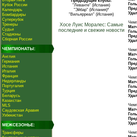
Предыдущие клубы:
Гол
Кубок России
"Леванте" (Испания)
Пре
Календарь
"Эйбар" (Испания)*
Уда
"Вильярреал" (Испания)
Бомбардиры
Суперкубок
Чемп
Тренеры
Хосе Луис Моралес: Самые
Мат
Судьи
последние и свежие новости
Гол
Стадионы
Пре
Сборная России
Уда
ЧЕМПИОНАТЫ:
Чемп
Мат
Англия
Гол
Германия
Пре
Испания
Уда
Италия
Франция
Чемп
Нидерланды
Мат
Португалия
Гол
Турция
Пре
Беларусь
Уда
Казахстан
Чемп
MLS
Мат
Саудовская Аравия
Гол
Узбекистан
Пре
Уда
МЕЖСЕЗОНЬЕ:
Чемп
Трансферы
Мат