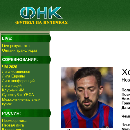
LIVE:
Live-результаты
Онлайн трансляции
СОРЕВНОВАНИЯ:
ЧМ 2026
Х
Лига чемпионов
Лига Европы
Hos
Лига конференций
Лига наций
Клубный ЧМ
Пол
Поз
Суперкубок УЕФА
Ном
Межконтинентальный
Гра
кубок
Дат
РОССИЯ:
Чем
Премьер-лига
Чемп
Первая лига
Мат
Вторая лига