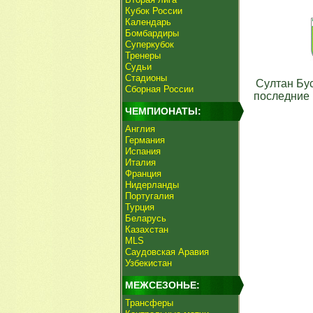
Кубок России
Календарь
Бомбардиры
Суперкубок
Тренеры
Судьи
Стадионы
Султан Бу
Сборная России
последние 
ЧЕМПИОНАТЫ:
Англия
Германия
Испания
Италия
Франция
Нидерланды
Португалия
Турция
Беларусь
Казахстан
MLS
Саудовская Аравия
Узбекистан
МЕЖСЕЗОНЬЕ:
Трансферы