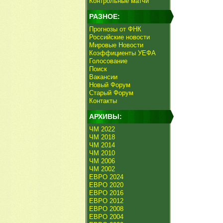
Контрольные матчи
РАЗНОЕ:
Прогнозы от ФНК
Российские новости
Мировые Новости
Коэффициенты УЕФА
Голосование
Поиск
Вакансии
Новый Форум
Старый Форум
Контакты
АРХИВЫ:
ЧМ 2022
ЧМ 2018
ЧМ 2014
ЧМ 2010
ЧМ 2006
ЧМ 2002
ЕВРО 2024
ЕВРО 2020
ЕВРО 2016
ЕВРО 2012
ЕВРО 2008
ЕВРО 2004