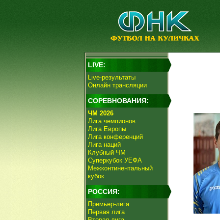
LIVE:
Live-результаты
Онлайн трансляции
СОРЕВНОВАНИЯ:
ЧМ 2026
Лига чемпионов
Лига Европы
Лига конференций
Лига наций
Клубный ЧМ
Суперкубок УЕФА
Межконтинентальный
кубок
РОССИЯ:
Премьер-лига
Первая лига
Вторая лига