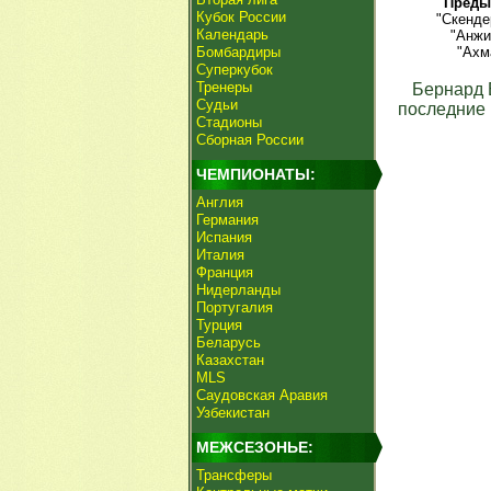
Преды
Кубок России
"Скенде
Календарь
"Анжи
Бомбардиры
"Ахм
Суперкубок
Тренеры
Бернард
Судьи
последние 
Стадионы
Сборная России
ЧЕМПИОНАТЫ:
Англия
Германия
Испания
Италия
Франция
Нидерланды
Португалия
Турция
Беларусь
Казахстан
MLS
Саудовская Аравия
Узбекистан
МЕЖСЕЗОНЬЕ:
Трансферы