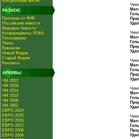
Контрольные матчи
Чемп
Мат
РАЗНОЕ:
Гол
Прогнозы от ФНК
Пре
Российские новости
Уда
Мировые Новости
Чемп
Коэффициенты УЕФА
Мат
Голосование
Гол
Поиск
Пре
Вакансии
Уда
Новый Форум
Старый Форум
Чемп
Контакты
Мат
Гол
АРХИВЫ:
Пре
Уда
ЧМ 2022
ЧМ 2018
Чемп
ЧМ 2014
Мат
ЧМ 2010
Гол
ЧМ 2006
Пре
ЧМ 2002
Уда
ЕВРО 2024
ЕВРО 2020
Чемп
ЕВРО 2016
Мат
ЕВРО 2012
Гол
ЕВРО 2008
Пре
Уда
ЕВРО 2004