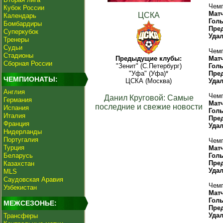
Чемп
Кубок России
Мат
ЦСКА
Календарь
Гол
Бомбардиры
Пре
Суперкубок
Уда
Тренеры
Судьи
Чемп
Стадионы
Предыдущие клубы:
Мат
Сборная России
"Зенит" (С.Петербург)
Гол
"Уфа" (Уфа)*
Пре
ЧЕМПИОНАТЫ:
ЦСКА (Москва)
Уда
Англия
Чемп
Данил Круговой: Самые
Германия
Мат
последние и свежие новости
Испания
Гол
Италия
Пре
Франция
Уда
Нидерланды
Португалия
Чемп
Турция
Мат
Беларусь
Гол
Пре
Казахстан
Уда
MLS
Саудовская Аравия
Чемп
Узбекистан
Мат
Гол
МЕЖСЕЗОНЬЕ:
Пре
Уда
Трансферы