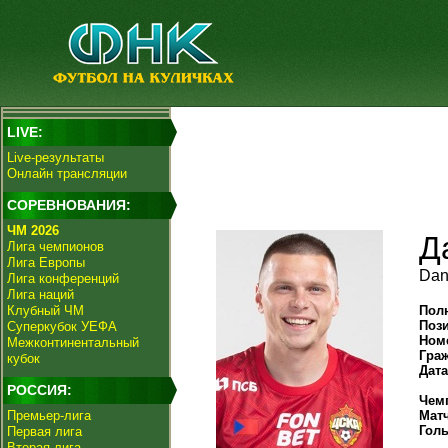
LIVE:
Live-результаты
Онлайн трансляции
СОРЕВНОВАНИЯ:
ЧМ 2026
Д
Лига чемпионов
Лига Европы
Dan
Лига конференций
Лига наций
Клубный ЧМ
Пол
Поз
Суперкубок УЕФА
Ном
Межконтинентальный
Гра
кубок
Дат
РОССИЯ:
Чем
Премьер-лига
Мат
Гол
Первая лига
Вторая лига