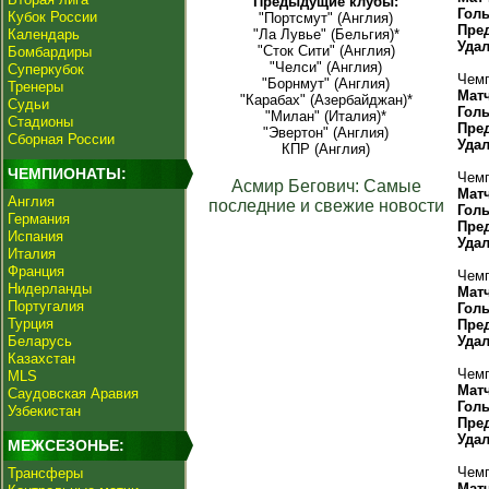
Предыдущие клубы:
Гол
Кубок России
"Портсмут" (Англия)
Пре
Календарь
"Ла Лувье" (Бельгия)*
Уда
"Сток Сити" (Англия)
Бомбардиры
"Челси" (Англия)
Суперкубок
Чемп
"Борнмут" (Англия)
Тренеры
Мат
"Карабах" (Азербайджан)*
Судьи
Гол
"Милан" (Италия)*
Стадионы
Пре
"Эвертон" (Англия)
Сборная России
Уда
КПР (Англия)
ЧЕМПИОНАТЫ:
Чемп
Асмир Бегович: Самые
Мат
Англия
последние и свежие новости
Гол
Германия
Пре
Испания
Уда
Италия
Франция
Чемп
Нидерланды
Мат
Португалия
Гол
Турция
Пре
Беларусь
Уда
Казахстан
Чемп
MLS
Мат
Саудовская Аравия
Гол
Узбекистан
Пре
Уда
МЕЖСЕЗОНЬЕ:
Чемп
Трансферы
Мат