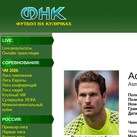
LIVE:
Live-результаты
Онлайн трансляции
СОРЕВНОВАНИЯ:
ЧМ 2026
А
Лига чемпионов
Лига Европы
Asm
Лига конференций
Лига наций
Клубный ЧМ
Пол
Поз
Суперкубок УЕФА
Ном
Межконтинентальный
Гра
кубок
Дат
РОССИЯ:
Чем
Премьер-лига
Чемп
Первая лига
Мат
Вторая лига