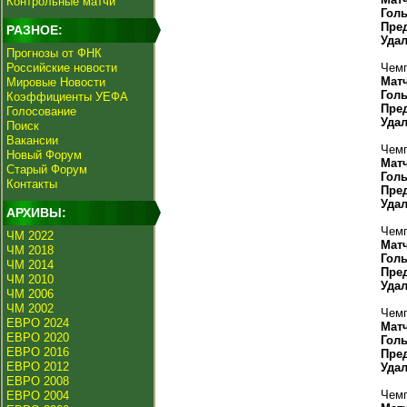
Контрольные матчи
Гол
Пре
РАЗНОЕ:
Уда
Прогнозы от ФНК
Российские новости
Чемп
Мат
Мировые Новости
Гол
Коэффициенты УЕФА
Пре
Голосование
Уда
Поиск
Вакансии
Чемп
Новый Форум
Мат
Старый Форум
Гол
Контакты
Пре
Уда
АРХИВЫ:
Чемп
ЧМ 2022
Мат
ЧМ 2018
Гол
ЧМ 2014
Пре
ЧМ 2010
Уда
ЧМ 2006
ЧМ 2002
Чемп
ЕВРО 2024
Мат
ЕВРО 2020
Гол
ЕВРО 2016
Пре
ЕВРО 2012
Уда
ЕВРО 2008
Чемп
ЕВРО 2004