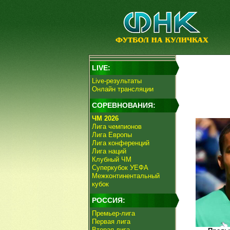
LIVE:
Live-результаты
Онлайн трансляции
СОРЕВНОВАНИЯ:
ЧМ 2026
Лига чемпионов
Лига Европы
Лига конференций
Лига наций
Клубный ЧМ
Суперкубок УЕФА
Межконтинентальный
кубок
РОССИЯ:
Премьер-лига
Первая лига
Вторая лига