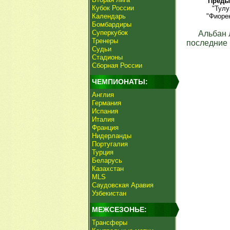
Преды
Кубок России
"Тулу
Календарь
"Фиорен
Бомбардиры
Суперкубок
Альбан
Тренеры
последние 
Судьи
Стадионы
Сборная России
ЧЕМПИОНАТЫ:
Англия
Германия
Испания
Италия
Франция
Нидерланды
Португалия
Турция
Беларусь
Казахстан
MLS
Саудовская Аравия
Узбекистан
МЕЖСЕЗОНЬЕ:
Трансферы