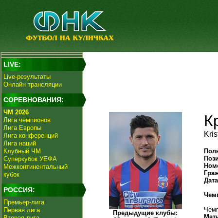
LIVE:
Live-результаты
Онлайн трансляции
СОРЕВНОВАНИЯ:
ЧМ 2026
К
Лига чемпионов
Лига Европы
Kri
Лига конференций
Лига наций
Клубный ЧМ
Пол
Поз
Суперкубок УЕФА
Ном
Межконтинентальный
Гра
кубок
Дат
РОССИЯ:
Чем
Премьер-лига
Чемп
Первая лига
Предыдущие клубы:
Мат
Вторая лига