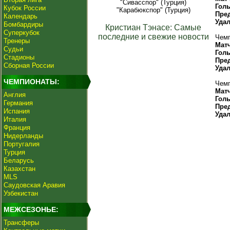
"Сивасспор" (Турция)
Гол
Кубок России
"Карабюкспор" (Турция)
Пре
Календарь
Уда
Бомбардиры
Кристиан Тэнасе: Самые
Суперкубок
последние и свежие новости
Чемп
Тренеры
Мат
Судьи
Гол
Стадионы
Пре
Сборная России
Уда
ЧЕМПИОНАТЫ:
Чемп
Мат
Англия
Гол
Германия
Пре
Испания
Уда
Италия
Франция
Нидерланды
Португалия
Турция
Беларусь
Казахстан
MLS
Саудовская Аравия
Узбекистан
МЕЖСЕЗОНЬЕ:
Трансферы