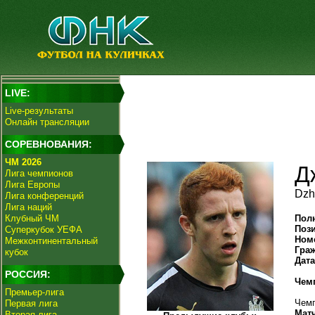
LIVE:
Live-результаты
Онлайн трансляции
СОРЕВНОВАНИЯ:
ЧМ 2026
Д
Лига чемпионов
Лига Европы
Dzh
Лига конференций
Лига наций
Клубный ЧМ
Пол
Поз
Суперкубок УЕФА
Ном
Межконтинентальный
Гра
кубок
Дат
РОССИЯ:
Чем
Премьер-лига
Чемп
Первая лига
Мат
Вторая лига