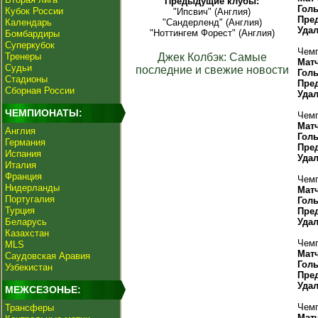
Предыдущие клубы:
Гол
Кубок России
"Ипсвич" (Англия)
Пре
Календарь
"Сандерленд" (Англия)
Уда
"Ноттингем Форест" (Англия)
Бомбардиры
Суперкубок
Чемп
Тренеры
Джек Колбэк: Самые
Мат
Судьи
последние и свежие новости
Гол
Стадионы
Пре
Сборная России
Уда
ЧЕМПИОНАТЫ:
Чемп
Мат
Англия
Гол
Германия
Пре
Испания
Уда
Италия
Франция
Чемп
Нидерланды
Мат
Португалия
Гол
Турция
Пре
Беларусь
Уда
Казахстан
Чемп
MLS
Мат
Саудовская Аравия
Гол
Узбекистан
Пре
Уда
МЕЖСЕЗОНЬЕ:
Чемп
Трансферы
Мат