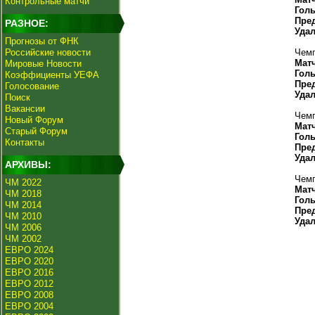
Контрольные матчи
Гол
Пре
РАЗНОЕ:
Уда
Прогнозы от ФНК
Российские новости
Чемп
Мат
Мировые Новости
Гол
Коэффициенты УЕФА
Пре
Голосование
Уда
Поиск
Вакансии
Чемп
Новый Форум
Мат
Старый Форум
Гол
Контакты
Пре
Уда
АРХИВЫ:
Чемп
ЧМ 2022
Мат
ЧМ 2018
Гол
ЧМ 2014
Пре
ЧМ 2010
Уда
ЧМ 2006
ЧМ 2002
ЕВРО 2024
ЕВРО 2020
ЕВРО 2016
ЕВРО 2012
ЕВРО 2008
ЕВРО 2004