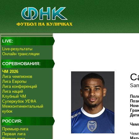
LIVE:
Live-результаты
Онлайн трансляции
СОРЕВНОВАНИЯ:
ЧМ 2026
С
Лига чемпионов
Лига Европы
Sam
Лига конференций
Лига наций
Клубный ЧМ
Пол
Поз
Суперкубок УЕФА
Ном
Межконтинентальный
Гра
кубок
Дат
РОССИЯ:
Чем
Премьер-лига
Чемп
Первая лига
Мат
Вторая лига