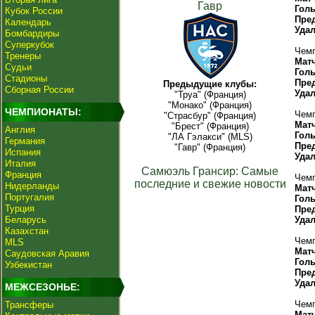
Гавр
Гол
Кубок России
Пре
Календарь
Уда
Бомбардиры
Суперкубок
Чемп
Тренеры
Мат
Судьи
Гол
Стадионы
Пре
Предыдущие клубы:
Сборная России
Уда
"Труа" (Франция)
"Монако" (Франция)
ЧЕМПИОНАТЫ:
Чемп
"Страсбур" (Франция)
Мат
"Брест" (Франция)
Англия
Гол
"ЛА Гэлакси" (MLS)
Германия
Пре
"Гавр" (Франция)
Испания
Уда
Италия
Самюэль Грансир: Самые
Франция
Чемп
последние и свежие новости
Нидерланды
Мат
Португалия
Гол
Турция
Пре
Беларусь
Уда
Казахстан
Чемп
MLS
Мат
Саудовская Аравия
Гол
Узбекистан
Пре
Уда
МЕЖСЕЗОНЬЕ:
Чемп
Трансферы
Мат