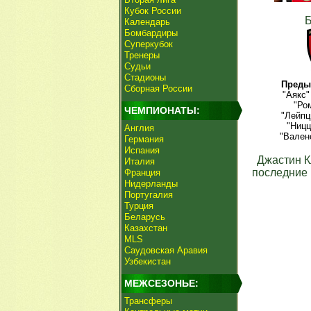
Кубок России
Календарь
Бомбардиры
Суперкубок
Тренеры
Судьи
Стадионы
Преды
Сборная России
"Аякс"
"Ро
ЧЕМПИОНАТЫ:
"Лейпц
"Ницц
Англия
"Вален
Германия
Испания
Джастин 
Италия
последние 
Франция
Нидерланды
Португалия
Турция
Беларусь
Казахстан
MLS
Саудовская Аравия
Узбекистан
МЕЖСЕЗОНЬЕ:
Трансферы