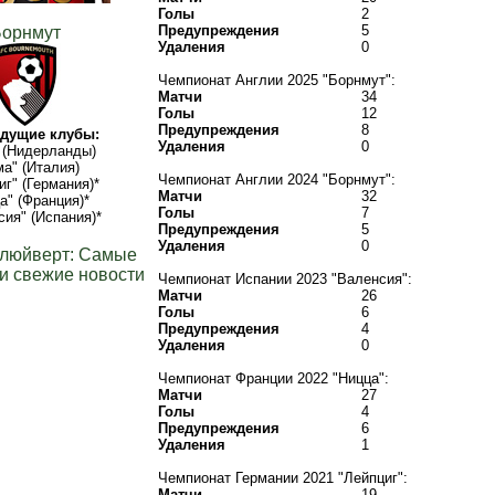
Голы
2
Предупреждения
5
Борнмут
Удаления
0
Чемпионат Англии 2025 "Борнмут":
Матчи
34
Голы
12
Предупреждения
8
дущие клубы:
Удаления
0
 (Нидерланды)
ма" (Италия)
Чемпионат Англии 2024 "Борнмут":
иг" (Германия)*
Матчи
32
а" (Франция)*
Голы
7
сия" (Испания)*
Предупреждения
5
Удаления
0
Клюйверт: Самые
и свежие новости
Чемпионат Испании 2023 "Валенсия":
Матчи
26
Голы
6
Предупреждения
4
Удаления
0
Чемпионат Франции 2022 "Ницца":
Матчи
27
Голы
4
Предупреждения
6
Удаления
1
Чемпионат Германии 2021 "Лейпциг":
Матчи
19