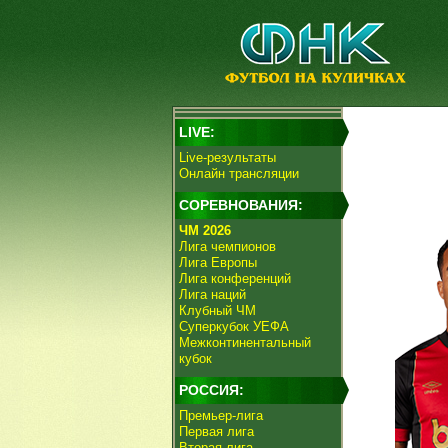
LIVE:
Live-результаты
Онлайн трансляции
СОРЕВНОВАНИЯ:
ЧМ 2026
Лига чемпионов
Лига Европы
Лига конференций
Лига наций
Клубный ЧМ
Суперкубок УЕФА
Межконтинентальный
кубок
РОССИЯ:
Премьер-лига
Первая лига
Вторая лига