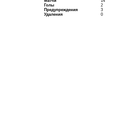
Матчи
14
Голы
2
Предупреждения
3
Удаления
0