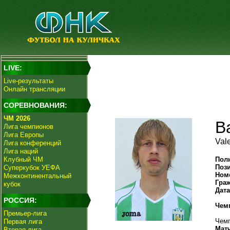
LIVE:
Live-результаты
Онлайн трансляции
СОРЕВНОВАНИЯ:
ЧМ 2026
В
Лига чемпионов
Лига Европы
Val
Лига конференций
Лига наций
Клубный ЧМ
Пол
Поз
Суперкубок УЕФА
Ном
Межконтинентальный
Гра
кубок
Дат
РОССИЯ:
Чем
Премьер-лига
Чемп
Первая лига
Мат
Вторая лига