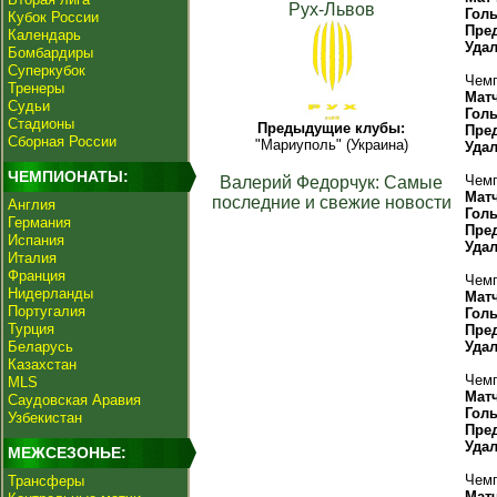
Рух-Львов
Гол
Кубок России
Пре
Календарь
Уда
Бомбардиры
Суперкубок
Чемп
Тренеры
Мат
Судьи
Гол
Стадионы
Предыдущие клубы:
Пре
Сборная России
"Мариуполь" (Украина)
Уда
ЧЕМПИОНАТЫ:
Чемп
Валерий Федорчук: Самые
Мат
последние и свежие новости
Англия
Гол
Германия
Пре
Испания
Уда
Италия
Франция
Чемп
Нидерланды
Мат
Португалия
Гол
Турция
Пре
Беларусь
Уда
Казахстан
Чемп
MLS
Мат
Саудовская Аравия
Гол
Узбекистан
Пре
Уда
МЕЖСЕЗОНЬЕ:
Чемп
Трансферы
Мат