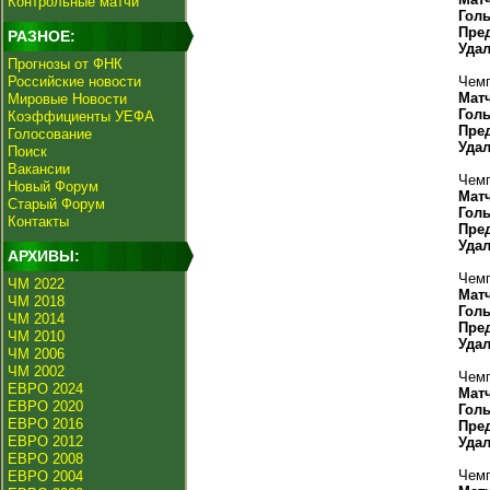
Контрольные матчи
Гол
Пре
РАЗНОЕ:
Уда
Прогнозы от ФНК
Российские новости
Чемп
Мат
Мировые Новости
Гол
Коэффициенты УЕФА
Пре
Голосование
Уда
Поиск
Вакансии
Чемп
Новый Форум
Мат
Старый Форум
Гол
Контакты
Пре
Уда
АРХИВЫ:
Чемп
ЧМ 2022
Мат
ЧМ 2018
Гол
ЧМ 2014
Пре
ЧМ 2010
Уда
ЧМ 2006
ЧМ 2002
Чемп
ЕВРО 2024
Мат
ЕВРО 2020
Гол
ЕВРО 2016
Пре
ЕВРО 2012
Уда
ЕВРО 2008
Чемп
ЕВРО 2004