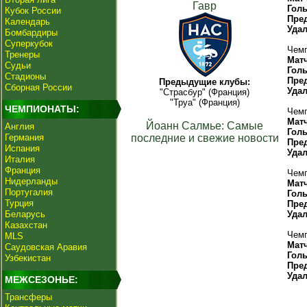
Гавр
Гол
Кубок России
Пре
Календарь
Уда
Бомбардиры
Суперкубок
Чемп
Тренеры
Мат
Судьи
Гол
Стадионы
Пре
Предыдущие клубы:
Сборная России
Уда
"Страсбур" (Франция)
"Труа" (Франция)
ЧЕМПИОНАТЫ:
Чемп
Мат
Йоанн Салмье: Самые
Англия
Гол
Германия
последние и свежие новости
Пре
Испания
Уда
Италия
Франция
Чемп
Нидерланды
Мат
Португалия
Гол
Турция
Пре
Беларусь
Уда
Казахстан
Чемп
MLS
Мат
Саудовская Аравия
Гол
Узбекистан
Пре
Уда
МЕЖСЕЗОНЬЕ:
Трансферы