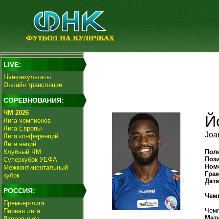
LIVE:
Live-результаты
Онлайн трансляции
СОРЕВНОВАНИЯ:
ЧМ 2026
Й
Лига чемпионов
Лига Европы
Joa
Лига конференций
Лига наций
Клубный ЧМ
Пол
Поз
Суперкубок УЕФА
Ном
Межконтинентальный
Гра
кубок
Дат
РОССИЯ:
Чем
Премьер-лига
Чемп
Первая лига
Мат
Вторая лига