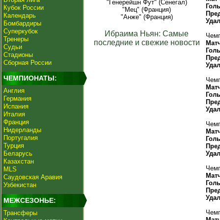
"Генерейшн Фут" (Сенегал)
Гол
Кубок России
"Мец" (Франция)
Пре
Календарь
"Анже" (Франция)
Уда
Бомбардиры
Суперкубок
Ибраима Ньян: Самые
Чемп
Тренеры
последние и свежие новости
Мат
Судьи
Гол
Стадионы
Пре
Сборная России
Уда
ЧЕМПИОНАТЫ:
Чемп
Мат
Англия
Гол
Германия
Пре
Испания
Уда
Италия
Франция
Чемп
Нидерланды
Мат
Португалия
Гол
Турция
Пре
Беларусь
Уда
Казахстан
Чемп
MLS
Мат
Саудовская Аравия
Гол
Узбекистан
Пре
Уда
МЕЖСЕЗОНЬЕ:
Чемп
Трансферы
Мат