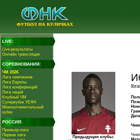
LIVE:
Live-результаты
Онлайн трансляции
СОРЕВНОВАНИЯ:
ЧМ 2026
И
Лига чемпионов
Лига Европы
Ibr
Лига конференций
Лига наций
Клубный ЧМ
Пол
Поз
Суперкубок УЕФА
Ном
Межконтинентальный
Гра
кубок
Дат
РОССИЯ:
Чем
Премьер-лига
Чемп
Первая лига
Предыдущие клубы:
Мат
Вторая лига