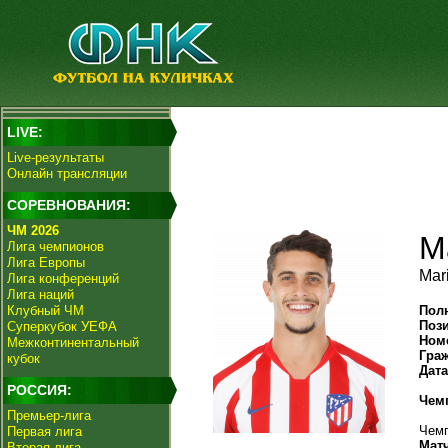
LIVE:
Live-результаты
Онлайн трансляции
СОРЕВНОВАНИЯ:
ЧМ 2026
М
Лига чемпионов
Лига Европы
Mar
Лига конференций
Лига наций
Клубный ЧМ
Пол
Поз
Суперкубок УЕФА
Ном
Межконтинентальный
Гра
кубок
Дат
РОССИЯ:
Чем
Премьер-лига
Чемп
Первая лига
Мат
Вторая лига