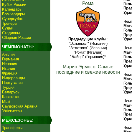
Рома
Гол
Кубок России
Пре
Календарь
Уда
Бомбардиры
Суперкубок
Чемп
Тренеры
Мат
Судьи
Гол
Стадионы
Пре
Сборная России
Предыдущие клубы:
Уда
"Эспаньол" (Испания)
ЧЕМПИОНАТЫ:
"Атлетико" (Испания)
Чемп
"Рома" (Италия)
Мат
Англия
"Байер" (Германия)*
Гол
Германия
Пре
Испания
Уда
Марио Эрмосо: Самые
Италия
последние и свежие новости
Франция
Чемп
Нидерланды
Мат
Португалия
Гол
Турция
Пре
Беларусь
Уда
Казахстан
Чемп
MLS
Мат
Саудовская Аравия
Гол
Узбекистан
Пре
Уда
МЕЖСЕЗОНЬЕ:
Чемп
Трансферы
Мат