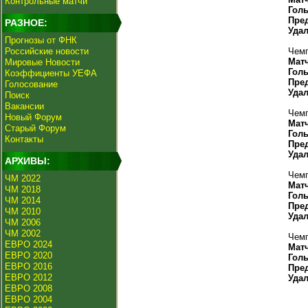
Контрольные матчи
Гол
Пре
РАЗНОЕ:
Уда
Прогнозы от ФНК
Российские новости
Чемп
Мат
Мировые Новости
Гол
Коэффициенты УЕФА
Пре
Голосование
Уда
Поиск
Вакансии
Чемп
Новый Форум
Мат
Старый Форум
Гол
Контакты
Пре
Уда
АРХИВЫ:
Чемп
ЧМ 2022
Мат
ЧМ 2018
Гол
ЧМ 2014
Пре
ЧМ 2010
Уда
ЧМ 2006
ЧМ 2002
Чемп
ЕВРО 2024
Мат
ЕВРО 2020
Гол
ЕВРО 2016
Пре
ЕВРО 2012
Уда
ЕВРО 2008
ЕВРО 2004