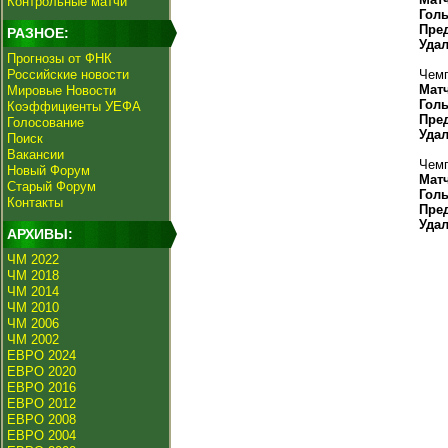
Контрольные матчи
Гол
Пре
РАЗНОЕ:
Уда
Прогнозы от ФНК
Российские новости
Чемп
Мат
Мировые Новости
Гол
Коэффициенты УЕФА
Пре
Голосование
Уда
Поиск
Вакансии
Чемп
Новый Форум
Мат
Старый Форум
Гол
Контакты
Пре
Уда
АРХИВЫ:
ЧМ 2022
ЧМ 2018
ЧМ 2014
ЧМ 2010
ЧМ 2006
ЧМ 2002
ЕВРО 2024
ЕВРО 2020
ЕВРО 2016
ЕВРО 2012
ЕВРО 2008
ЕВРО 2004