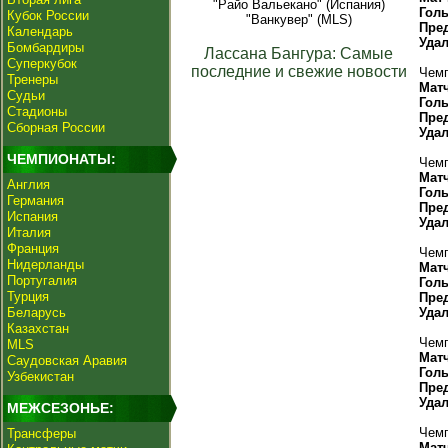
"Райо Вальекано" (Испания)
Гол
Кубок России
"Ванкувер" (MLS)
Пре
Календарь
Уда
Бомбардиры
Лассана Бангура: Самые
Суперкубок
последние и свежие новости
Чемп
Тренеры
Мат
Судьи
Гол
Стадионы
Пре
Сборная России
Уда
ЧЕМПИОНАТЫ:
Чемп
Мат
Англия
Гол
Германия
Пре
Испания
Уда
Италия
Франция
Чемп
Нидерланды
Мат
Португалия
Гол
Турция
Пре
Беларусь
Уда
Казахстан
Чемп
MLS
Мат
Саудовская Аравия
Гол
Узбекистан
Пре
Уда
МЕЖСЕЗОНЬЕ:
Чемп
Трансферы
Мат