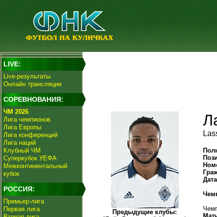
LIVE:
Live-результаты
Онлайн трансляции
СОРЕВНОВАНИЯ:
ЧМ 2026
Л
Лига чемпионов
Лига Европы
Las
Лига конференций
Лига наций
Клубный ЧМ
Пол
Поз
Суперкубок УЕФА
Ном
Межконтинентальный
Гра
кубок
Дат
РОССИЯ:
Чем
Премьер-лига
Чемп
Первая лига
Предыдущие клубы:
Мат
Вторая лига