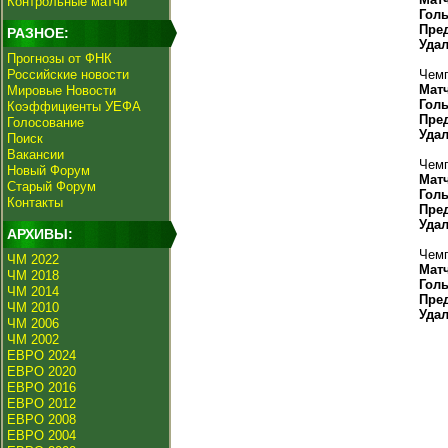
Контрольные матчи
Гол
Пре
РАЗНОЕ:
Уда
Прогнозы от ФНК
Российские новости
Чемп
Мат
Мировые Новости
Гол
Коэффициенты УЕФА
Пре
Голосование
Уда
Поиск
Вакансии
Чемп
Новый Форум
Мат
Старый Форум
Гол
Контакты
Пре
Уда
АРХИВЫ:
Чемп
ЧМ 2022
Мат
ЧМ 2018
Гол
ЧМ 2014
Пре
ЧМ 2010
Уда
ЧМ 2006
ЧМ 2002
ЕВРО 2024
ЕВРО 2020
ЕВРО 2016
ЕВРО 2012
ЕВРО 2008
ЕВРО 2004