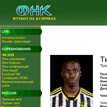
LIVE:
Live-результаты
Онлайн трансляции
СОРЕВНОВАНИЯ:
ЧМ 2026
Т
Лига чемпионов
Лига Европы
Tim
Лига конференций
Лига наций
Клубный ЧМ
Пол
Поз
Суперкубок УЕФА
Ном
Межконтинентальный
Гра
кубок
Дат
РОССИЯ:
Чем
Премьер-лига
Чемп
Первая лига
Мат
Вторая лига