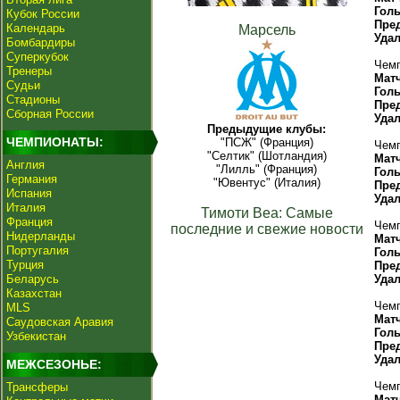
Гол
Кубок России
Пре
Календарь
Марсель
Уда
Бомбардиры
Суперкубок
Чемп
Тренеры
Мат
Судьи
Гол
Стадионы
Пре
Сборная России
Уда
Предыдущие клубы:
ЧЕМПИОНАТЫ:
"ПСЖ" (Франция)
Чемп
"Селтик" (Шотландия)
Мат
Англия
"Лилль" (Франция)
Гол
Германия
"Ювентус" (Италия)
Пре
Испания
Уда
Италия
Тимоти Веа: Самые
Франция
Чемп
последние и свежие новости
Нидерланды
Мат
Португалия
Гол
Турция
Пре
Беларусь
Уда
Казахстан
Чемп
MLS
Мат
Саудовская Аравия
Гол
Узбекистан
Пре
Уда
МЕЖСЕЗОНЬЕ:
Чемп
Трансферы
Мат