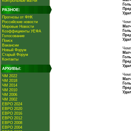
Контрольные матчи
Гол
Пре
РАЗНОЕ:
Уда
Прогнозы от ФНК
Российские новости
Чемп
Мат
Мировые Новости
Гол
Коэффициенты УЕФА
Пре
Голосование
Уда
Поиск
Вакансии
Чемп
Новый Форум
Мат
Старый Форум
Гол
Контакты
Пре
Уда
АРХИВЫ:
Чемп
ЧМ 2022
Мат
ЧМ 2018
Гол
ЧМ 2014
Пре
ЧМ 2010
Уда
ЧМ 2006
ЧМ 2002
ЕВРО 2024
ЕВРО 2020
ЕВРО 2016
ЕВРО 2012
ЕВРО 2008
ЕВРО 2004