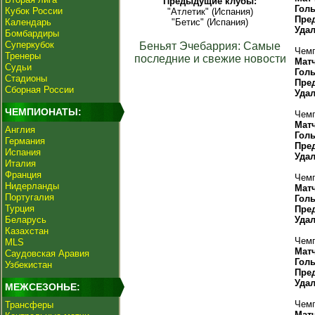
Предыдущие клубы:
Гол
Кубок России
"Атлетик" (Испания)
Пре
Календарь
"Бетис" (Испания)
Уда
Бомбардиры
Суперкубок
Беньят Эчебаррия: Самые
Чемп
Тренеры
последние и свежие новости
Мат
Судьи
Гол
Стадионы
Пре
Сборная России
Уда
ЧЕМПИОНАТЫ:
Чемп
Мат
Англия
Гол
Германия
Пре
Испания
Уда
Италия
Франция
Чемп
Нидерланды
Мат
Португалия
Гол
Турция
Пре
Беларусь
Уда
Казахстан
Чемп
MLS
Мат
Саудовская Аравия
Гол
Узбекистан
Пре
Уда
МЕЖСЕЗОНЬЕ:
Чемп
Трансферы
Мат