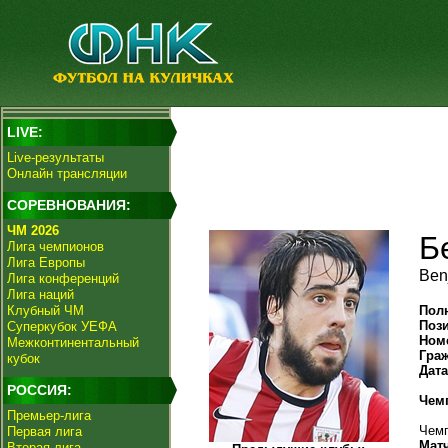
LIVE:
Live-результаты
Онлайн трансляции
СОРЕВНОВАНИЯ:
ЧМ 2026
Б
Лига чемпионов
Лига Европы
Ben
Лига конференций
Лига наций
Клубный ЧМ
Пол
Поз
Суперкубок УЕФА
Ном
Межконтинентальный
Гра
кубок
Дат
РОССИЯ:
Чем
Премьер-лига
Чемп
Первая лига
Мат
Вторая лига