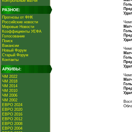
Контрольные матчи
Гол
Пре
РАЗНОЕ:
Уда
Прогнозы от ФНК
Российские новости
Чемп
Мат
Мировые Новости
Гол
Коэффициенты УЕФА
Пре
Голосование
Уда
Поиск
Вакансии
Чемп
Новый Форум
Мат
Старый Форум
Гол
Контакты
Пре
Уда
АРХИВЫ:
Чемп
ЧМ 2022
Мат
ЧМ 2018
Гол
ЧМ 2014
Пре
ЧМ 2010
Уда
ЧМ 2006
ЧМ 2002
Восп
ЕВРО 2024
Обла
ЕВРО 2020
ЕВРО 2016
ЕВРО 2012
ЕВРО 2008
ЕВРО 2004