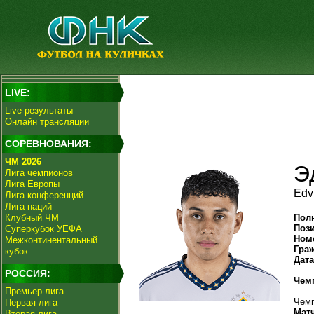
LIVE:
Live-результаты
Онлайн трансляции
СОРЕВНОВАНИЯ:
ЧМ 2026
Э
Лига чемпионов
Лига Европы
Edvi
Лига конференций
Лига наций
Клубный ЧМ
Пол
Поз
Суперкубок УЕФА
Ном
Межконтинентальный
Гра
кубок
Дат
РОССИЯ:
Чем
Премьер-лига
Чемп
Первая лига
Мат
Вторая лига