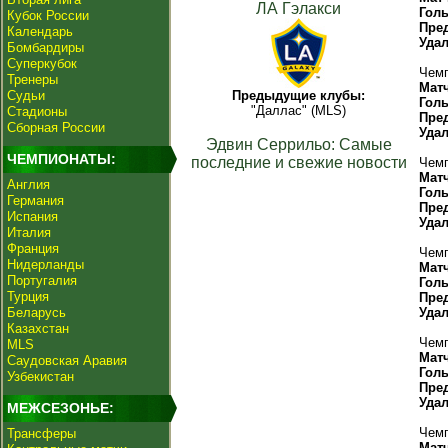
ЛА Гэлакси
Гол
Кубок России
Пре
Календарь
Уда
Бомбардиры
Суперкубок
Чемп
Тренеры
Мат
Судьи
Предыдущие клубы:
Гол
"Даллас" (MLS)
Стадионы
Пре
Сборная России
Уда
Эдвин Серрильо: Самые
ЧЕМПИОНАТЫ:
последние и свежие новости
Чемп
Мат
Англия
Гол
Германия
Пре
Испания
Уда
Италия
Франция
Чемп
Нидерланды
Мат
Португалия
Гол
Турция
Пре
Беларусь
Уда
Казахстан
Чемп
MLS
Мат
Саудовская Аравия
Гол
Узбекистан
Пре
Уда
МЕЖСЕЗОНЬЕ:
Чемп
Трансферы
Мат