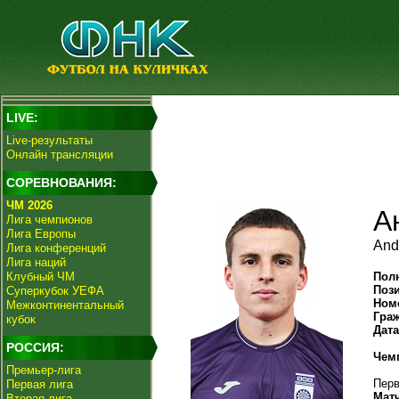
LIVE:
Live-результаты
Онлайн трансляции
СОРЕВНОВАНИЯ:
ЧМ 2026
А
Лига чемпионов
Лига Европы
And
Лига конференций
Лига наций
Клубный ЧМ
Пол
Поз
Суперкубок УЕФА
Ном
Межконтинентальный
Гра
кубок
Дат
РОССИЯ:
Чем
Премьер-лига
Перв
Первая лига
Мат
Вторая лига