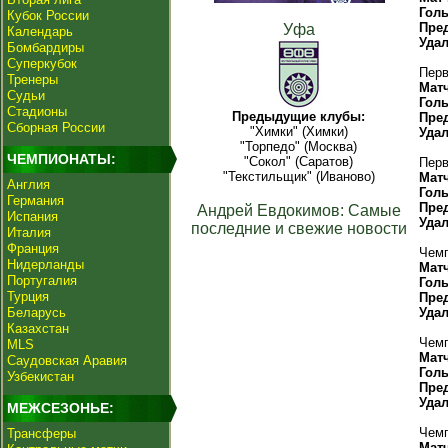
Гол
Кубок России
Пре
Уфа
Календарь
Уда
Бомбардиры
Суперкубок
Перв
Тренеры
Мат
Судьи
Гол
Стадионы
Предыдущие клубы:
Пре
Сборная России
"Химки" (Химки)
Уда
"Торпедо" (Москва)
ЧЕМПИОНАТЫ:
"Сокол" (Саратов)
Перв
"Текстильщик" (Иваново)
Мат
Англия
Гол
Германия
Пре
Андрей Евдокимов: Самые
Испания
Уда
последние и свежие новости
Италия
Франция
Чемп
Нидерланды
Мат
Португалия
Гол
Турция
Пре
Беларусь
Уда
Казахстан
Чемп
MLS
Мат
Саудовская Аравия
Гол
Узбекистан
Пре
Уда
МЕЖСЕЗОНЬЕ:
Чемп
Трансферы
Мат