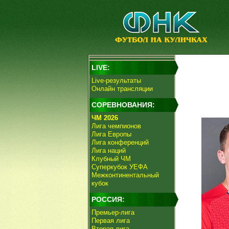
LIVE:
Live-результаты
Онлайн трансляции
СОРЕВНОВАНИЯ:
ЧМ 2026
Лига чемпионов
Лига Европы
Лига конференций
Лига наций
Клубный ЧМ
Суперкубок УЕФА
Межконтинентальный
кубок
РОССИЯ:
Премьер-лига
Первая лига
Вторая лига