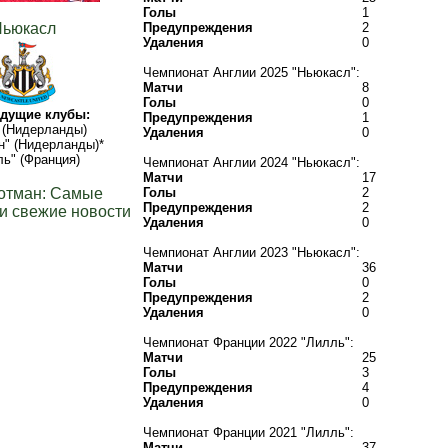
Голы
1
ьюкасл
Предупреждения
2
Удаления
0
Чемпионат Англии 2025 "Ньюкасл":
Матчи
8
Голы
0
дущие клубы:
Предупреждения
1
 (Нидерланды)
Удаления
0
н" (Нидерланды)*
ь" (Франция)
Чемпионат Англии 2024 "Ньюкасл":
Матчи
17
отман: Самые
Голы
2
Предупреждения
2
и свежие новости
Удаления
0
Чемпионат Англии 2023 "Ньюкасл":
Матчи
36
Голы
0
Предупреждения
2
Удаления
0
Чемпионат Франции 2022 "Лилль":
Матчи
25
Голы
3
Предупреждения
4
Удаления
0
Чемпионат Франции 2021 "Лилль":
Матчи
37