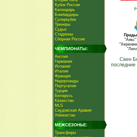
Кубок России
Н
Календарь
Бомбардиры
Суперкубок
Тренеры
Судьи
Стадионы
Преды
Сборная России
"Аякс"
"Херенве
ЧЕМПИОНАТЫ:
"Лилл
Англия
Свен Б
Германия
последние 
Испания
Италия
Франция
Нидерланды
Португалия
Турция
Беларусь
Казахстан
MLS
Саудовская Аравия
Узбекистан
МЕЖСЕЗОНЬЕ:
Трансферы