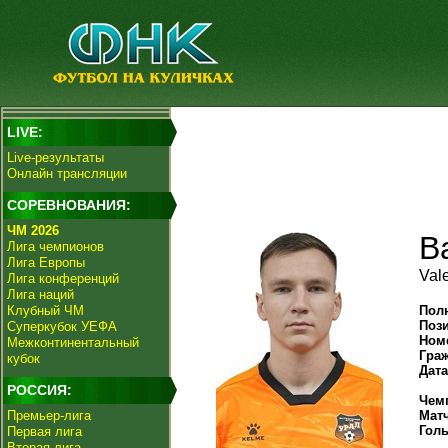
LIVE:
Live-результаты
Онлайн трансляции
СОРЕВНОВАНИЯ:
ЧМ 2026
В
Лига чемпионов
Лига Европы
Val
Лига конференций
Лига наций
Клубный ЧМ
Пол
Поз
Суперкубок УЕФА
Ном
Межконтинентальный
Гра
кубок
Дат
РОССИЯ:
Чем
Премьер-лига
Мат
Гол
Первая лига
Вторая лига