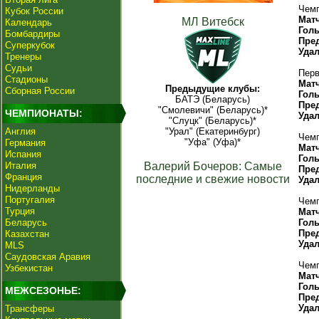
Чемп
Кубок России
Мат
МЛ Витебск
Календарь
Гол
Бомбардиры
Пре
Суперкубок
Уда
Тренеры
Судьи
Перв
Стадионы
Мат
Предыдущие клубы:
Сборная России
Гол
БАТЭ (Беларусь)
Пре
"Смолевичи" (Беларусь)*
ЧЕМПИОНАТЫ:
Уда
"Слуцк" (Беларусь)*
Англия
"Урал" (Екатеринбург)
Чемп
"Уфа" (Уфа)*
Германия
Мат
Испания
Гол
Италия
Валерий Бочеров: Самые
Пре
Франция
последние и свежие новости
Уда
Нидерланды
Португалия
Чемп
Турция
Мат
Беларусь
Гол
Пре
Казахстан
Уда
MLS
Саудовская Аравия
Чемп
Узбекистан
Мат
Гол
МЕЖСЕЗОНЬЕ:
Пре
Уда
Трансферы