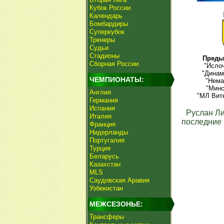
Кубок России
Календарь
Бомбардиры
Суперкубок
Тренеры
Судьи
Стадионы
Преды
Сборная России
"Ислоч
"Динам
ЧЕМПИОНАТЫ:
"Нема
"Минс
Англия
"МЛ Вите
Германия
Испания
Руслан Л
Италия
последние 
Франция
Нидерланды
Португалия
Турция
Беларусь
Казахстан
MLS
Саудовская Аравия
Узбекистан
МЕЖСЕЗОНЬЕ:
Трансферы