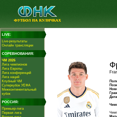
LIVE:
Live-результаты
Онлайн трансляции
СОРЕВНОВАНИЯ:
ЧМ 2026
Ф
Лига чемпионов
Лига Европы
Fra
Лига конференций
Лига наций
Клубный ЧМ
Пол
Поз
Суперкубок УЕФА
Ном
Межконтинентальный
Гра
кубок
Дат
РОССИЯ:
Чем
Премьер-лига
Чемп
Первая лига
Мат
Вторая лига