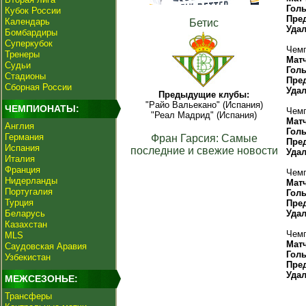
Гол
Кубок России
Пре
Календарь
Бетис
Уда
Бомбардиры
Суперкубок
Чемп
Тренеры
Мат
Судьи
Гол
Стадионы
Пре
Сборная России
Уда
Предыдущие клубы:
"Райо Вальекано" (Испания)
ЧЕМПИОНАТЫ:
Чемп
"Реал Мадрид" (Испания)
Мат
Англия
Гол
Германия
Фран Гарсия: Самые
Пре
Испания
последние и свежие новости
Уда
Италия
Франция
Чемп
Нидерланды
Мат
Португалия
Гол
Турция
Пре
Беларусь
Уда
Казахстан
Чемп
MLS
Мат
Саудовская Аравия
Гол
Узбекистан
Пре
Уда
МЕЖСЕЗОНЬЕ:
Трансферы