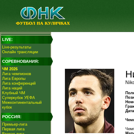
LIVE:
Live-результаты
Онлайн трансляции
СОРЕВНОВАНИЯ:
ЧМ 2026
Н
Лига чемпионов
Лига Европы
Nik
Лига конференций
Лига наций
Клубный ЧМ
Пол
Поз
Суперкубок УЕФА
Ном
Межконтинентальный
Гра
кубок
Дат
РОССИЯ:
Чем
Премьер-лига
Чемп
Первая лига
Мат
Вторая лига