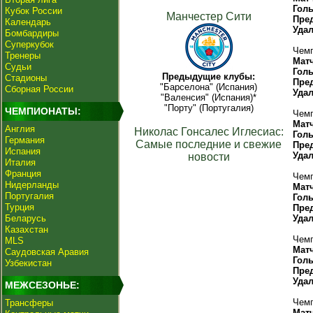
Гол
Кубок России
Манчестер Сити
Пре
Календарь
Уда
Бомбардиры
Суперкубок
Чемп
Тренеры
Мат
Судьи
Гол
Предыдущие клубы:
Стадионы
Пре
"Барселона" (Испания)
Сборная России
Уда
"Валенсия" (Испания)*
"Порту" (Португалия)
ЧЕМПИОНАТЫ:
Чемп
Мат
Англия
Николас Гонсалес Иглесиас:
Гол
Германия
Самые последние и свежие
Пре
Испания
Уда
новости
Италия
Франция
Чемп
Нидерланды
Мат
Португалия
Гол
Турция
Пре
Беларусь
Уда
Казахстан
Чемп
MLS
Мат
Саудовская Аравия
Гол
Узбекистан
Пре
Уда
МЕЖСЕЗОНЬЕ:
Чемп
Трансферы
Мат