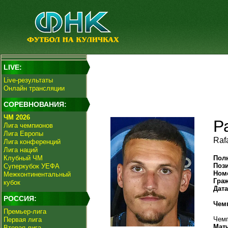
LIVE:
Live-результаты
Онлайн трансляции
СОРЕВНОВАНИЯ:
ЧМ 2026
Р
Лига чемпионов
Лига Европы
Raf
Лига конференций
Лига наций
Клубный ЧМ
Пол
Поз
Суперкубок УЕФА
Ном
Межконтинентальный
Гра
кубок
Дат
РОССИЯ:
Чем
Премьер-лига
Чемп
Первая лига
Мат
Вторая лига