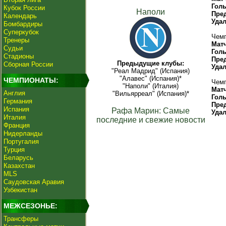
Гол
Кубок России
Наполи
Пре
Календарь
Уда
Бомбардиры
Суперкубок
Чемп
Тренеры
Мат
Судьи
Гол
Стадионы
Пре
Предыдущие клубы:
Сборная России
Уда
"Реал Мадрид" (Испания)
"Алавес" (Испания)*
ЧЕМПИОНАТЫ:
Чемп
"Наполи" (Италия)
Мат
Англия
"Вильярреал" (Испания)*
Гол
Германия
Пре
Испания
Рафа Марин: Самые
Уда
Италия
последние и свежие новости
Франция
Нидерланды
Португалия
Турция
Беларусь
Казахстан
MLS
Саудовская Аравия
Узбекистан
МЕЖСЕЗОНЬЕ:
Трансферы