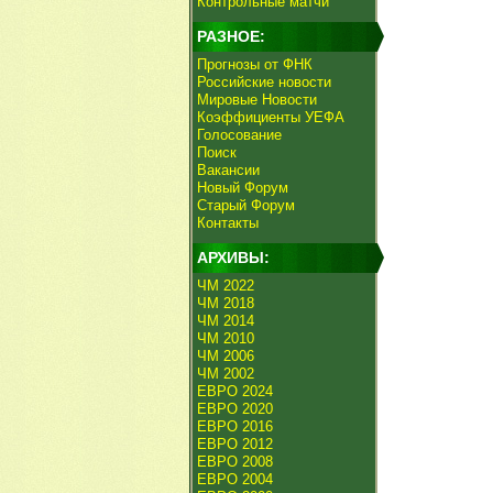
Контрольные матчи
РАЗНОЕ:
Прогнозы от ФНК
Российские новости
Мировые Новости
Коэффициенты УЕФА
Голосование
Поиск
Вакансии
Новый Форум
Старый Форум
Контакты
АРХИВЫ:
ЧМ 2022
ЧМ 2018
ЧМ 2014
ЧМ 2010
ЧМ 2006
ЧМ 2002
ЕВРО 2024
ЕВРО 2020
ЕВРО 2016
ЕВРО 2012
ЕВРО 2008
ЕВРО 2004