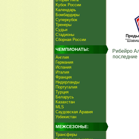
Кубок России
Календарь
Бомбардиры
Суперкубок
Тренеры
Судьи
Стадионы
Преды
Сборная России
"Шавиш
ЧЕМПИОНАТЫ:
Рибейро А
последние 
Англия
Германия
Испания
Италия
Франция
Нидерланды
Португалия
Турция
Беларусь
Казахстан
MLS
Саудовская Аравия
Узбекистан
МЕЖСЕЗОНЬЕ:
Трансферы