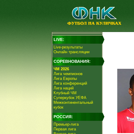
LIVE:
Live-результаты
Онлайн трансляции
СОРЕВНОВАНИЯ:
ЧМ 2026
Лига чемпионов
Лига Европы
Лига конференций
Лига наций
Клубный ЧМ
Суперкубок УЕФА
Межконтинентальный
кубок
РОССИЯ:
Премьер-лига
Первая лига
Вторая лига