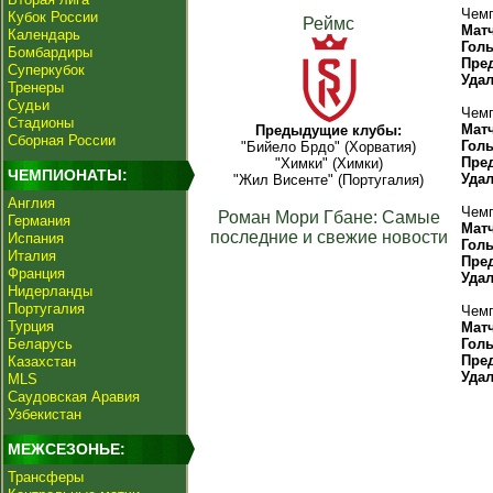
Чемп
Кубок России
Реймс
Мат
Календарь
Гол
Бомбардиры
Пре
Суперкубок
Уда
Тренеры
Судьи
Чемп
Стадионы
Мат
Предыдущие клубы:
Сборная России
Гол
"Бийело Брдо" (Хорватия)
Пре
"Химки" (Химки)
ЧЕМПИОНАТЫ:
Уда
"Жил Висенте" (Португалия)
Англия
Чемп
Роман Мори Гбане: Самые
Германия
Мат
последние и свежие новости
Испания
Гол
Италия
Пре
Франция
Уда
Нидерланды
Португалия
Чемп
Турция
Мат
Беларусь
Гол
Пре
Казахстан
Уда
MLS
Саудовская Аравия
Узбекистан
МЕЖСЕЗОНЬЕ:
Трансферы