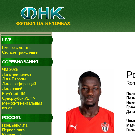
LIVE:
Live-результаты
Онлайн трансляции
СОРЕВНОВАНИЯ:
ЧМ 2026
Р
Лига чемпионов
Лига Европы
Rom
Лига конференций
Лига наций
Клубный ЧМ
Пол
Поз
Суперкубок УЕФА
Ном
Межконтинентальный
Гра
кубок
Дат
РОССИЯ:
Чем
Премьер-лига
Мат
Гол
Первая лига
Вторая лига