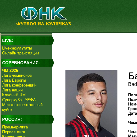
LIVE:
Live-результаты
Онлайн трансляции
СОРЕВНОВАНИЯ:
ЧМ 2026
Б
Лига чемпионов
Лига Европы
Bad
Лига конференций
Лига наций
Клубный ЧМ
Пол
Поз
Суперкубок УЕФА
Ном
Межконтинентальный
Гра
кубок
Дат
РОССИЯ:
Чем
Премьер-лига
Чемп
Первая лига
Мат
Вторая лига