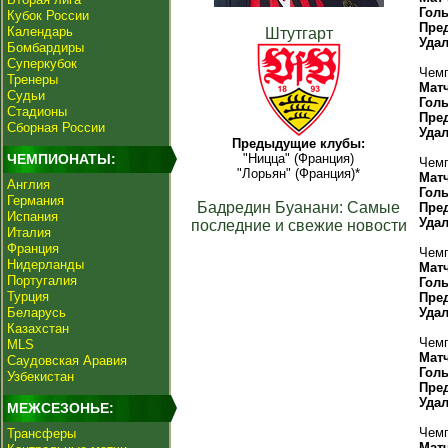
Гол
Кубок России
Пре
Календарь
Штутгарт
Уда
Бомбардиры
Суперкубок
Чемп
Тренеры
Мат
Судьи
Гол
Стадионы
Пре
Сборная России
Уда
Предыдущие клубы:
ЧЕМПИОНАТЫ:
"Ницца" (Франция)
Чемп
"Лорьян" (Франция)*
Мат
Англия
Гол
Германия
Бадредин Буанани: Самые
Пре
Испания
Уда
последние и свежие новости
Италия
Франция
Чемп
Нидерланды
Мат
Португалия
Гол
Турция
Пре
Беларусь
Уда
Казахстан
Чемп
MLS
Мат
Саудовская Аравия
Гол
Узбекистан
Пре
Уда
МЕЖСЕЗОНЬЕ:
Чемп
Трансферы
Мат