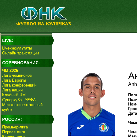
LIVE:
Live-результаты
Онлайн трансляции
СОРЕВНОВАНИЯ:
ЧМ 2026
А
Лига чемпионов
Лига Европы
Anh
Лига конференций
Лига наций
Клубный ЧМ
Пол
Поз
Суперкубок УЕФА
Ном
Межконтинентальный
Гра
кубок
Дат
РОССИЯ:
Чем
Премьер-лига
Чемп
Первая лига
Мат
Вторая лига