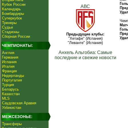
Гол
Кубок России
АВС
Пре
Календарь
Уда
Бомбардиры
Суперкубок
Чемп
Тренеры
Мат
Судьи
Гол
Стадионы
Пре
Предыдущие клубы:
Сборная России
Уда
"Хетафе" (Испания)
"Леванте" (Испания)
ЧЕМПИОНАТЫ:
Анхель Альгобиа: Самые
Англия
Германия
последние и свежие новости
Испания
Италия
Франция
Нидерланды
Португалия
Турция
Беларусь
Казахстан
MLS
Саудовская Аравия
Узбекистан
МЕЖСЕЗОНЬЕ:
Трансферы