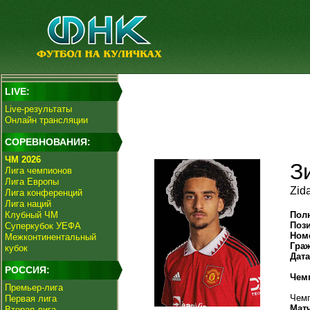
LIVE:
Live-результаты
Онлайн трансляции
СОРЕВНОВАНИЯ:
ЧМ 2026
З
Лига чемпионов
Лига Европы
Zida
Лига конференций
Лига наций
Клубный ЧМ
Пол
Поз
Суперкубок УЕФА
Ном
Межконтинентальный
Гра
кубок
Дат
РОССИЯ:
Чем
Премьер-лига
Чемп
Первая лига
Мат
Вторая лига