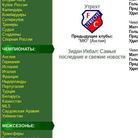
Гол
Кубок России
Утрехт
Пре
Календарь
Уда
Бомбардиры
Суперкубок
Чемп
Тренеры
Мат
Судьи
Гол
Стадионы
Предыдущие клубы:
Пре
Сборная России
"МЮ" (Англия)
Уда
ЧЕМПИОНАТЫ:
Чемп
Зидан Икбал: Самые
Мат
последние и свежие новости
Англия
Гол
Германия
Пре
Испания
Уда
Италия
Франция
Нидерланды
Португалия
Турция
Беларусь
Казахстан
MLS
Саудовская Аравия
Узбекистан
МЕЖСЕЗОНЬЕ:
Трансферы