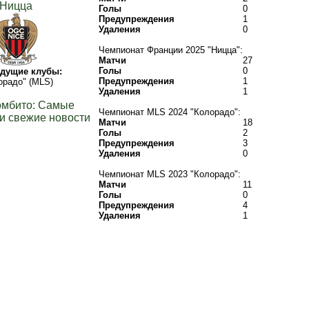
Ницца
Голы
0
Предупреждения
1
Удаления
0
Чемпионат Франции 2025 "Ницца":
Матчи
27
Голы
0
дущие клубы:
Предупреждения
1
орадо" (MLS)
Удаления
1
омбито: Самые
Чемпионат MLS 2024 "Колорадо":
и свежие новости
Матчи
18
Голы
2
Предупреждения
3
Удаления
0
Чемпионат MLS 2023 "Колорадо":
Матчи
11
Голы
0
Предупреждения
4
Удаления
1