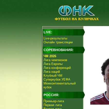
LIVE:
Live-результаты
Онлайн трансляции
СОРЕВНОВАНИЯ:
ЧМ 2026
Лига чемпионов
Лига Европы
Лига конференций
Лига наций
Клубный ЧМ
Суперкубок УЕФА
Межконтинентальный
кубок
РОССИЯ:
Премьер-лига
Первая лига
Вторая лига