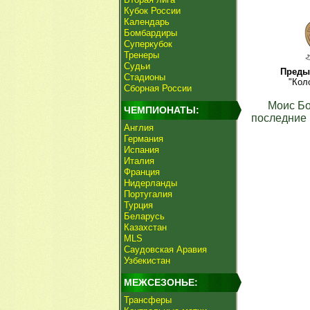
Кубок России
Календарь
Бомбардиры
Суперкубок
Тренеры
Судьи
Преды
Стадионы
"Кол
Сборная России
Моис Б
ЧЕМПИОНАТЫ:
последние 
Англия
Германия
Испания
Италия
Франция
Нидерланды
Португалия
Турция
Беларусь
Казахстан
MLS
Саудовская Аравия
Узбекистан
МЕЖСЕЗОНЬЕ:
Трансферы