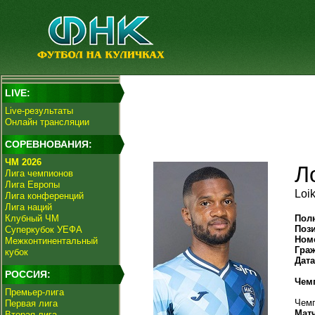
LIVE:
Live-результаты
Онлайн трансляции
СОРЕВНОВАНИЯ:
ЧМ 2026
Л
Лига чемпионов
Лига Европы
Loi
Лига конференций
Лига наций
Клубный ЧМ
Пол
Поз
Суперкубок УЕФА
Ном
Межконтинентальный
Гра
кубок
Дат
РОССИЯ:
Чем
Премьер-лига
Чемп
Первая лига
Мат
Вторая лига