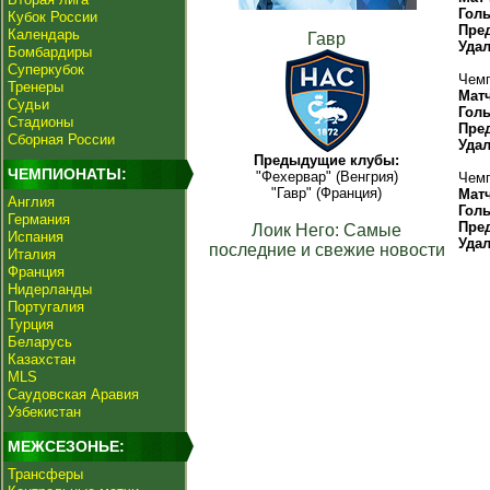
Гол
Кубок России
Пре
Календарь
Гавр
Уда
Бомбардиры
Суперкубок
Чемп
Тренеры
Мат
Судьи
Гол
Стадионы
Пре
Сборная России
Уда
Предыдущие клубы:
ЧЕМПИОНАТЫ:
"Фехервар" (Венгрия)
Чемп
"Гавр" (Франция)
Мат
Англия
Гол
Германия
Пре
Лоик Него: Самые
Испания
Уда
последние и свежие новости
Италия
Франция
Нидерланды
Португалия
Турция
Беларусь
Казахстан
MLS
Саудовская Аравия
Узбекистан
МЕЖСЕЗОНЬЕ:
Трансферы