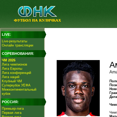
LIVE:
Live-результаты
Онлайн трансляции
СОРЕВНОВАНИЯ:
ЧМ 2026
А
Лига чемпионов
Лига Европы
Ama
Лига конференций
Лига наций
Клубный ЧМ
Пол
Поз
Суперкубок УЕФА
Ном
Межконтинентальный
Гра
кубок
Дат
РОССИЯ:
Чем
Премьер-лига
Чемп
Первая лига
Мат
Вторая лига