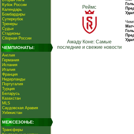
Гол
Кубок России
Реймс
Пре
Календарь
Уда
Бомбардиры
Суперкубок
Чемп
Тренеры
Мат
Судьи
Гол
Стадионы
Пре
Сборная России
Уда
Амаду Коне: Самые
последние и свежие новости
ЧЕМПИОНАТЫ:
Англия
Германия
Испания
Италия
Франция
Нидерланды
Португалия
Турция
Беларусь
Казахстан
MLS
Саудовская Аравия
Узбекистан
МЕЖСЕЗОНЬЕ:
Трансферы