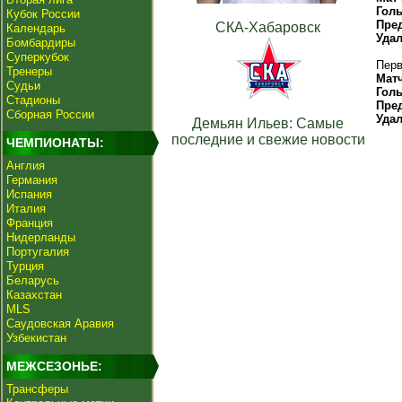
Гол
Кубок России
Пре
СКА-Хабаровск
Календарь
Уда
Бомбардиры
Суперкубок
Перв
Тренеры
Мат
Судьи
Гол
Стадионы
Пре
Сборная России
Уда
Демьян Ильев: Самые
последние и свежие новости
ЧЕМПИОНАТЫ:
Англия
Германия
Испания
Италия
Франция
Нидерланды
Португалия
Турция
Беларусь
Казахстан
MLS
Саудовская Аравия
Узбекистан
МЕЖСЕЗОНЬЕ:
Трансферы