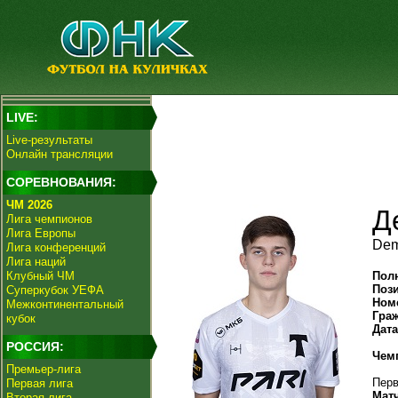
LIVE:
Live-результаты
Онлайн трансляции
СОРЕВНОВАНИЯ:
ЧМ 2026
Д
Лига чемпионов
Лига Европы
Dem
Лига конференций
Лига наций
Клубный ЧМ
Пол
Поз
Суперкубок УЕФА
Ном
Межконтинентальный
Гра
кубок
Дат
РОССИЯ:
Чем
Премьер-лига
Перв
Первая лига
Мат
Вторая лига