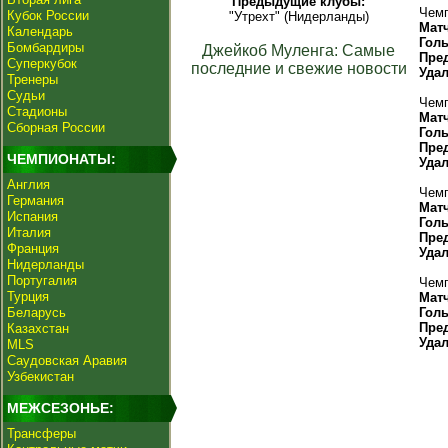
Предыдущие клубы:
Чемп
Кубок России
"Утрехт" (Нидерланды)
Мат
Календарь
Гол
Бомбардиры
Джейкоб Муленга: Самые
Пре
Суперкубок
последние и свежие новости
Уда
Тренеры
Судьи
Чемп
Стадионы
Мат
Сборная России
Гол
Пре
ЧЕМПИОНАТЫ:
Уда
Англия
Чемп
Германия
Мат
Испания
Гол
Италия
Пре
Франция
Уда
Нидерланды
Португалия
Чемп
Турция
Мат
Беларусь
Гол
Пре
Казахстан
Уда
MLS
Саудовская Аравия
Узбекистан
МЕЖСЕЗОНЬЕ:
Трансферы