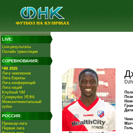
LIVE:
Live-результаты
Онлайн трансляции
СОРЕВНОВАНИЯ:
ЧМ 2026
Д
Лига чемпионов
Лига Европы
Dzh
Лига конференций
Лига наций
Клубный ЧМ
Пол
Поз
Суперкубок УЕФА
Ном
Межконтинентальный
Гра
кубок
Дат
РОССИЯ:
Чем
Премьер-лига
Мат
Гол
Первая лига
Вторая лига