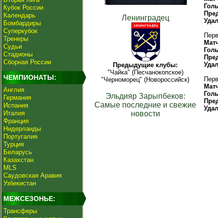
Гол
Кубок России
Пре
Календарь
Ленинградец
Уда
Бомбардиры
Суперкубок
Перв
Тренеры
Мат
Судьи
Гол
Стадионы
Пре
Сборная России
Уда
Предыдущие клубы:
"Чайка" (Песчанокопское)
ЧЕМПИОНАТЫ:
Перв
"Черноморец" (Новороссийск)
Мат
Англия
Гол
Эльдияр Зарыпбеков:
Германия
Пре
Самые последние и свежие
Испания
Уда
Италия
новости
Франция
Нидерланды
Португалия
Турция
Беларусь
Казахстан
MLS
Саудовская Аравия
Узбекистан
МЕЖСЕЗОНЬЕ:
Трансферы