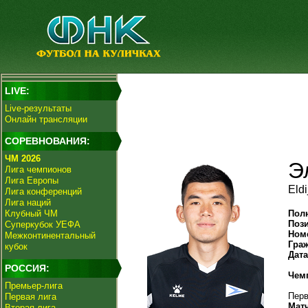
LIVE:
Live-результаты
Онлайн трансляции
СОРЕВНОВАНИЯ:
ЧМ 2026
Э
Лига чемпионов
Лига Европы
Eld
Лига конференций
Лига наций
Клубный ЧМ
Пол
Поз
Суперкубок УЕФА
Ном
Межконтинентальный
Гра
кубок
Дат
РОССИЯ:
Чем
Премьер-лига
Перв
Первая лига
Мат
Вторая лига