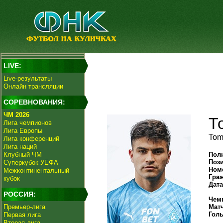
LIVE:
Live-результаты
Онлайн трансляции
СОРЕВНОВАНИЯ:
ЧМ 2026
Т
Лига чемпионов
Лига Европы
Tom
Лига конференций
Лига наций
Клубный ЧМ
Пол
Поз
Суперкубок УЕФА
Ном
Межконтинентальный
Гра
кубок
Дат
РОССИЯ:
Чем
Премьер-лига
Мат
Гол
Первая лига
Вторая лига