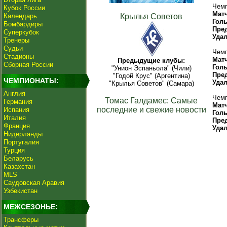
Чемп
Кубок России
Мат
Календарь
Крылья Советов
Гол
Бомбардиры
Пре
Суперкубок
Уда
Тренеры
Судьи
Чемп
Стадионы
Мат
Предыдущие клубы:
Сборная России
Гол
"Унион Эспаньола" (Чили)
Пре
"Годой Крус" (Аргентина)
ЧЕМПИОНАТЫ:
Уда
"Крылья Советов" (Самара)
Англия
Чемп
Томас Галдамес: Самые
Германия
Мат
последние и свежие новости
Испания
Гол
Италия
Пре
Франция
Уда
Нидерланды
Португалия
Турция
Беларусь
Казахстан
MLS
Саудовская Аравия
Узбекистан
МЕЖСЕЗОНЬЕ:
Трансферы